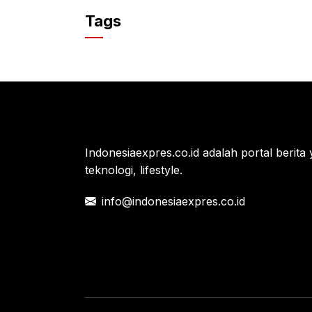
c
itt
at
Tags
e
er
s
b
A
o
p
o
p
k
Indonesiaexpres.co.id adalah portal berita 
teknologi, lifestyle.
info@indonesiaexpres.co.id