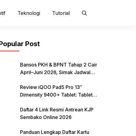
tif
Teknologi
Tutorial
Popular Post
Bansos PKH & BPNT Tahap 2 Cair
April–Juni 2026, Simak Jadwal
dan Cara Pencairan
Review iQOO Pad5 Pro 13″
Dimensity 9400+ Tablet: Tablet
12–13 Inci Bertenaga Dimensity
Daftar 4 Link Resmi Antrean KJP
9400+ dengan Harga Terjangkau
Sembako Online 2026
Panduan Lengkap Daftar Kartu