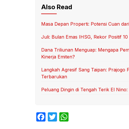
Also Read
Masa Depan Properti: Potensi Cuan dari
Juli: Bulan Emas IHSG, Rekor Positif 10
Dana Triliunan Menguap: Mengapa Pem
Kinerja Emiten?
Langkah Agresif Sang Taipan: Prajogo P
Terbarukan
Peluang Dingin di Tengah Terik El Nino
F
T
W
a
w
h