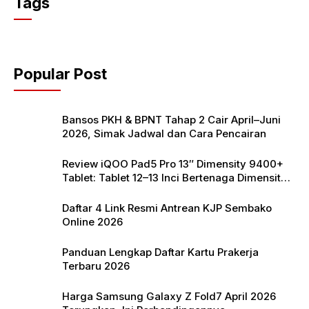
Tags
e
er
s
b
A
o
p
Popular Post
o
p
k
Bansos PKH & BPNT Tahap 2 Cair April–Juni
2026, Simak Jadwal dan Cara Pencairan
Review iQOO Pad5 Pro 13″ Dimensity 9400+
Tablet: Tablet 12–13 Inci Bertenaga Dimensity
9400+ dengan Harga Terjangkau
Daftar 4 Link Resmi Antrean KJP Sembako
Online 2026
Panduan Lengkap Daftar Kartu Prakerja
Terbaru 2026
Harga Samsung Galaxy Z Fold7 April 2026