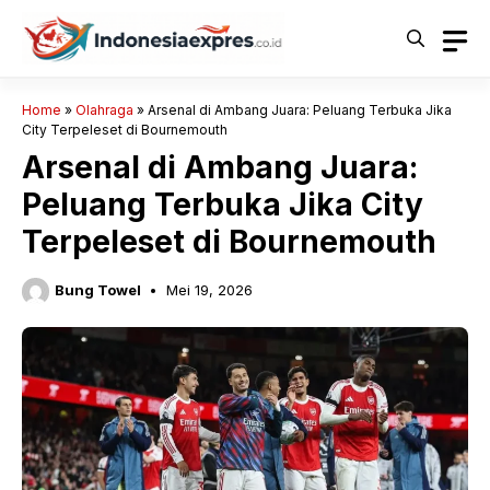
Langsung
ke
isi
Home
»
Olahraga
»
Arsenal di Ambang Juara: Peluang Terbuka Jika
City Terpeleset di Bournemouth
Arsenal di Ambang Juara:
Peluang Terbuka Jika City
Terpeleset di Bournemouth
Bung Towel
Mei 19, 2026