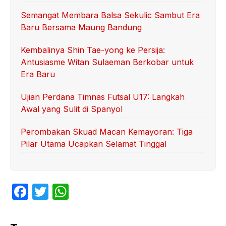
Semangat Membara Balsa Sekulic Sambut Era
Baru Bersama Maung Bandung
Kembalinya Shin Tae-yong ke Persija:
Antusiasme Witan Sulaeman Berkobar untuk
Era Baru
Ujian Perdana Timnas Futsal U17: Langkah
Awal yang Sulit di Spanyol
Perombakan Skuad Macan Kemayoran: Tiga
Pilar Utama Ucapkan Selamat Tinggal
F
T
W
a
w
h
c
itt
at