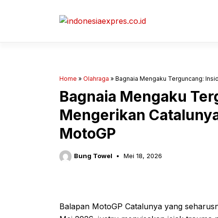
Langsung
ke
isi
Home
»
Olahraga
»
Bagnaia Mengaku Terguncang: Ins
Bagnaia Mengaku Terg
Mengerikan Cataluny
MotoGP
Bung Towel
Mei 18, 2026
Balapan MotoGP Catalunya yang seharusny