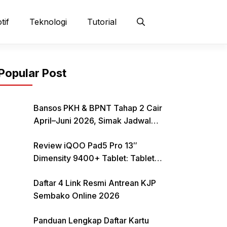
tif
Teknologi
Tutorial
Popular Post
Bansos PKH & BPNT Tahap 2 Cair
April–Juni 2026, Simak Jadwal
dan Cara Pencairan
Review iQOO Pad5 Pro 13″
Dimensity 9400+ Tablet: Tablet
12–13 Inci Bertenaga Dimensity
Daftar 4 Link Resmi Antrean KJP
9400+ dengan Harga Terjangkau
Sembako Online 2026
Panduan Lengkap Daftar Kartu