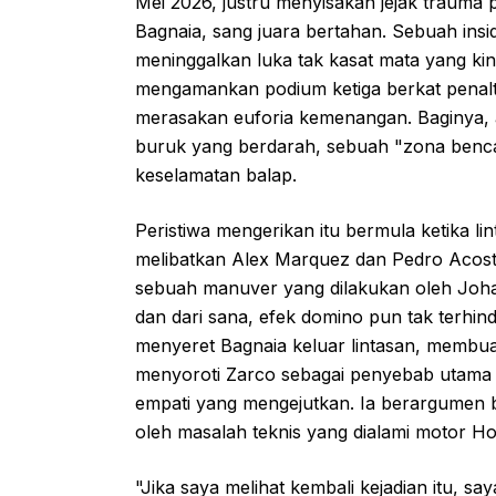
Mei 2026, justru menyisakan jejak trauma
Bagnaia, sang juara bertahan. Sebuah insi
meninggalkan luka tak kasat mata yang kin
mengamankan podium ketiga berkat penalt
merasakan euforia kemenangan. Baginya, ak
buruk yang berdarah, sebuah "zona ben
keselamatan balap.
Peristiwa mengerikan itu bermula ketika li
melibatkan Alex Marquez dan Pedro Acost
sebuah manuver yang dilakukan oleh Johan
dan dari sana, efek domino pun tak terhind
menyeret Bagnaia keluar lintasan, membua
menyoroti Zarco sebagai penyebab utama 
empati yang mengejutkan. Ia berargumen 
oleh masalah teknis yang dialami motor H
"Jika saya melihat kembali kejadian itu, 