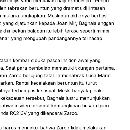
 psikologis yang mendalam bagi Francesco "Pecco"
den tabrakan beruntun yang dramatis di lintasan
i mulai ia ungkapkan. Meskipun akhirnya berhasil
i yang dijatuhkan kepada Joan Mir, Bagnaia enggan
hir pekan balapan itu lebih terasa seperti mimpi
cana" yang mengubah pandangannya terhadap
ntasan kembali dibuka pasca insiden awal yang
a. Saat para pembalap memasuki tikungan pertama,
n Zarco berujung fatal. Ia menabrak Luca Marini,
arkan. Rantai kecelakaan beruntun itu turut
tnya terhempas ke aspal. Meski banyak pihak
kekacauan tersebut, Bagnaia justru menunjukkan
bahwa insiden tersebut kemungkinan besar dipicu
onda RC213V yang dikendarai Zarco.
saya harus mengakui bahwa Zarco tidak melakukan