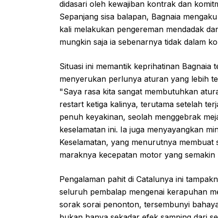
didasari oleh kewajiban kontrak dan komitm
Sepanjang sisa balapan, Bagnaia mengaku
kali melakukan pengereman mendadak dan 
mungkin saja ia sebenarnya tidak dalam ko
Situasi ini memantik keprihatinan Bagnaia 
menyerukan perlunya aturan yang lebih t
"Saya rasa kita sangat membutuhkan atura
restart ketiga kalinya, terutama setelah te
penuh keyakinan, seolah menggebrak meja
keselamatan ini. Ia juga menyayangkan mi
Keselamatan, yang menurutnya membuat su
maraknya kecepatan motor yang semakin m
Pengalaman pahit di Catalunya ini tampakn
seluruh pembalap mengenai kerapuhan mere
sorak sorai penonton, tersembunyi bahaya
bukan hanya sekadar efek samping dari s