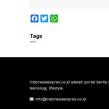
F
T
W
a
w
h
c
itt
at
Tags
e
er
s
b
A
o
p
o
p
k
Indonesiaexpres.co.id adalah portal berita 
teknologi, lifestyle.
info@indonesiaexpres.co.id