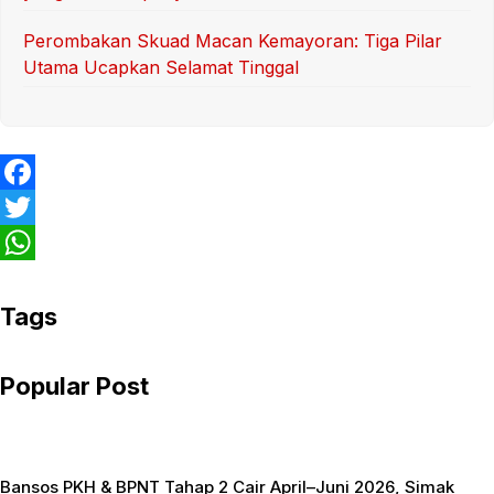
Perombakan Skuad Macan Kemayoran: Tiga Pilar
Utama Ucapkan Selamat Tinggal
F
a
T
c
w
W
e
i
h
Tags
b
t
a
Popular Post
o
t
t
o
e
s
k
r
A
Bansos PKH & BPNT Tahap 2 Cair April–Juni 2026, Simak
p