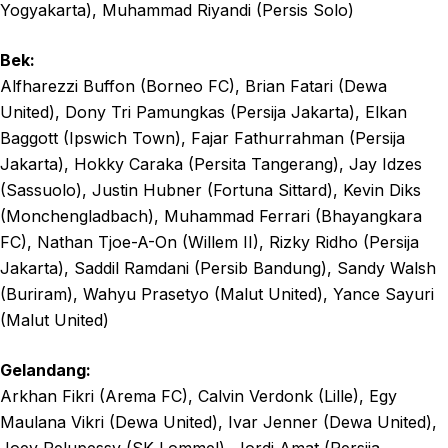
Yogyakarta), Muhammad Riyandi (Persis Solo)
Bek:
Alfharezzi Buffon (Borneo FC), Brian Fatari (Dewa
United), Dony Tri Pamungkas (Persija Jakarta), Elkan
Baggott (Ipswich Town), Fajar Fathurrahman (Persija
Jakarta), Hokky Caraka (Persita Tangerang), Jay Idzes
(Sassuolo), Justin Hubner (Fortuna Sittard), Kevin Diks
(Monchengladbach), Muhammad Ferrari (Bhayangkara
FC), Nathan Tjoe-A-On (Willem II), Rizky Ridho (Persija
Jakarta), Saddil Ramdani (Persib Bandung), Sandy Walsh
(Buriram), Wahyu Prasetyo (Malut United), Yance Sayuri
(Malut United)
Gelandang:
Arkhan Fikri (Arema FC), Calvin Verdonk (Lille), Egy
Maulana Vikri (Dewa United), Ivar Jenner (Dewa United),
Joey Pelupessy (SK Lommel), Jordi Amat (Persija