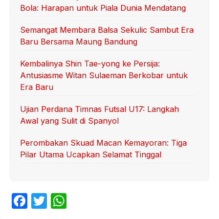
Bola: Harapan untuk Piala Dunia Mendatang
Semangat Membara Balsa Sekulic Sambut Era
Baru Bersama Maung Bandung
Kembalinya Shin Tae-yong ke Persija:
Antusiasme Witan Sulaeman Berkobar untuk
Era Baru
Ujian Perdana Timnas Futsal U17: Langkah
Awal yang Sulit di Spanyol
Perombakan Skuad Macan Kemayoran: Tiga
Pilar Utama Ucapkan Selamat Tinggal
F
T
W
a
w
h