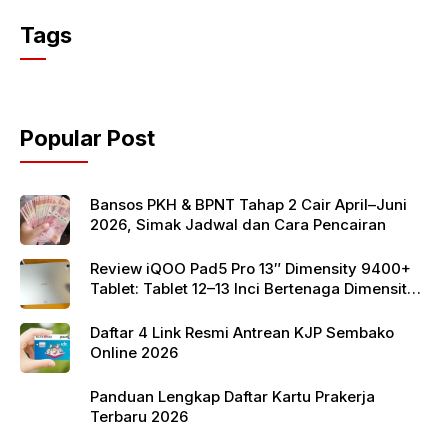
c
itt
at
Tags
e
er
s
b
A
o
p
Popular Post
o
p
k
Bansos PKH & BPNT Tahap 2 Cair April–Juni
2026, Simak Jadwal dan Cara Pencairan
Review iQOO Pad5 Pro 13″ Dimensity 9400+
Tablet: Tablet 12–13 Inci Bertenaga Dimensity
9400+ dengan Harga Terjangkau
Daftar 4 Link Resmi Antrean KJP Sembako
Online 2026
Panduan Lengkap Daftar Kartu Prakerja
Terbaru 2026