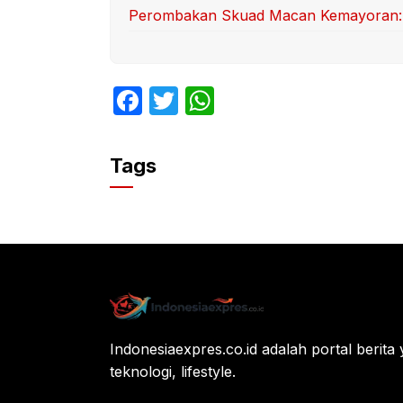
Perombakan Skuad Macan Kemayoran: T
F
T
W
a
w
h
c
itt
at
Tags
e
er
s
b
A
o
p
o
p
k
Indonesiaexpres.co.id adalah portal berita 
teknologi, lifestyle.