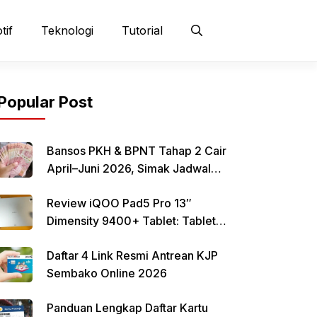
tif
Teknologi
Tutorial
Popular Post
Bansos PKH & BPNT Tahap 2 Cair
April–Juni 2026, Simak Jadwal
dan Cara Pencairan
Review iQOO Pad5 Pro 13″
Dimensity 9400+ Tablet: Tablet
12–13 Inci Bertenaga Dimensity
Daftar 4 Link Resmi Antrean KJP
9400+ dengan Harga Terjangkau
Sembako Online 2026
Panduan Lengkap Daftar Kartu