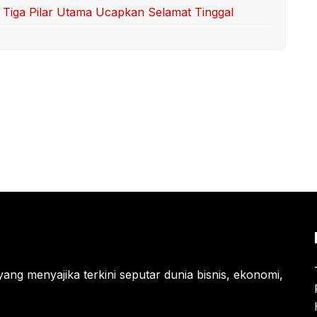
iga Pilar Utama Ucapkan Selamat Tinggal
yang menyajika terkini seputar dunia bisnis, ekonomi,