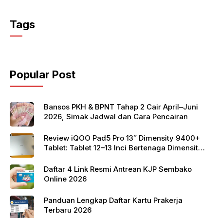
a
w
h
c
itt
at
Tags
e
er
s
b
A
o
p
Popular Post
o
p
k
Bansos PKH & BPNT Tahap 2 Cair April–Juni
2026, Simak Jadwal dan Cara Pencairan
Review iQOO Pad5 Pro 13″ Dimensity 9400+
Tablet: Tablet 12–13 Inci Bertenaga Dimensity
9400+ dengan Harga Terjangkau
Daftar 4 Link Resmi Antrean KJP Sembako
Online 2026
Panduan Lengkap Daftar Kartu Prakerja
Terbaru 2026