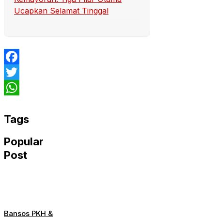
Ucapkan Selamat Tinggal
Facebook
Twitter
WhatsApp
Tags
Popular
Post
Bansos PKH &