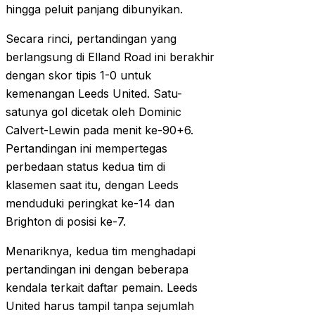
hingga peluit panjang dibunyikan.
Secara rinci, pertandingan yang
berlangsung di Elland Road ini berakhir
dengan skor tipis 1-0 untuk
kemenangan Leeds United. Satu-
satunya gol dicetak oleh Dominic
Calvert-Lewin pada menit ke-90+6.
Pertandingan ini mempertegas
perbedaan status kedua tim di
klasemen saat itu, dengan Leeds
menduduki peringkat ke-14 dan
Brighton di posisi ke-7.
Menariknya, kedua tim menghadapi
pertandingan ini dengan beberapa
kendala terkait daftar pemain. Leeds
United harus tampil tanpa sejumlah