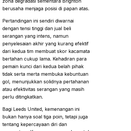
zona degradasi sementara Brighton
berusaha menjaga posisi di papan atas.
Pertandingan ini sendiri diwarnai
dengan tensi tinggi dan jual beli
serangan yang intens, namun
penyelesaian akhir yang kurang efektif
dari kedua tim membuat skor kacamata
bertahan cukup lama. Kehadiran para
pemain kunci dari kedua belah pihak
tidak serta merta membuka kebuntuan
gol, menunjukkan solidnya pertahanan
atau efektivitas serangan yang masih
perlu ditingkatkan.
Bagi Leeds United, kemenangan ini
bukan hanya soal tiga poin, tetapi juga
tentang kepercayaan diri dan