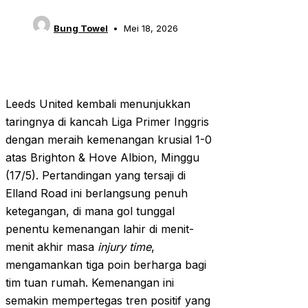
Bung Towel
Mei 18, 2026
Leeds United kembali menunjukkan
taringnya di kancah Liga Primer Inggris
dengan meraih kemenangan krusial 1-0
atas Brighton & Hove Albion, Minggu
(17/5). Pertandingan yang tersaji di
Elland Road ini berlangsung penuh
ketegangan, di mana gol tunggal
penentu kemenangan lahir di menit-
menit akhir masa
injury time
,
mengamankan tiga poin berharga bagi
tim tuan rumah. Kemenangan ini
semakin mempertegas tren positif yang