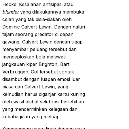
Hecke. Kesalahan antisipasi atau
blunder
yang dilakukannya membuka
celah yang tak disia-siakan oleh
Dominic Calvert-Lewin. Dengan naluri
tajam seorang predator di depan
gawang, Calvert-Lewin dengan sigap
menyambar peluang tersebut dan
menceploskan bola melewati
jangkauan kiper Brighton, Bart
Verbruggen. Gol tersebut sontak
disambut dengan luapan emosi luar
biasa dari Calvert-Lewin, yang
kemudian harus diganjar kartu kuning
oleh wasit akibat selebrasi berlebihan
yang mencerminkan kelegaan dan
kebahagiaan yang meluap.
Kemenangan yang diraih dengan cara