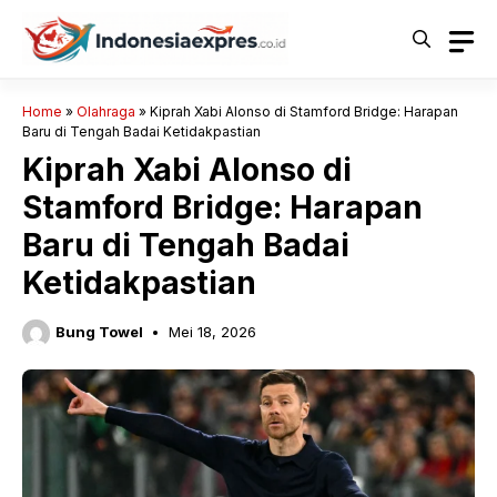
Langsung
ke
isi
Home
»
Olahraga
»
Kiprah Xabi Alonso di Stamford Bridge: Harapan
Baru di Tengah Badai Ketidakpastian
Kiprah Xabi Alonso di
Stamford Bridge: Harapan
Baru di Tengah Badai
Ketidakpastian
Bung Towel
Mei 18, 2026