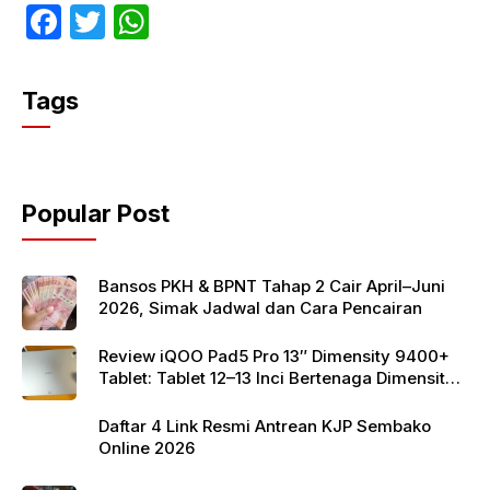
F
T
W
a
w
h
c
itt
at
Tags
e
er
s
b
A
o
p
Popular Post
o
p
k
Bansos PKH & BPNT Tahap 2 Cair April–Juni
2026, Simak Jadwal dan Cara Pencairan
Review iQOO Pad5 Pro 13″ Dimensity 9400+
Tablet: Tablet 12–13 Inci Bertenaga Dimensity
9400+ dengan Harga Terjangkau
Daftar 4 Link Resmi Antrean KJP Sembako
Online 2026