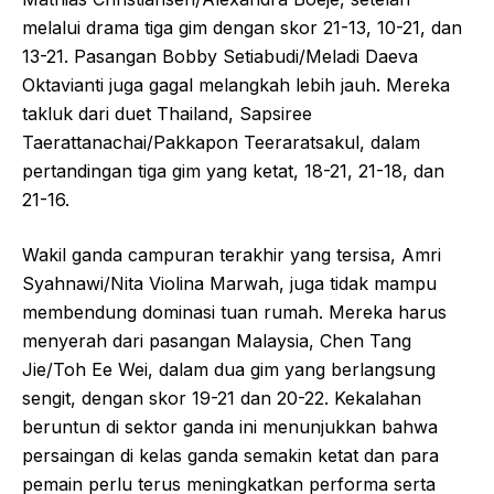
melalui drama tiga gim dengan skor 21-13, 10-21, dan
13-21. Pasangan Bobby Setiabudi/Meladi Daeva
Oktavianti juga gagal melangkah lebih jauh. Mereka
takluk dari duet Thailand, Sapsiree
Taerattanachai/Pakkapon Teeraratsakul, dalam
pertandingan tiga gim yang ketat, 18-21, 21-18, dan
21-16.
Wakil ganda campuran terakhir yang tersisa, Amri
Syahnawi/Nita Violina Marwah, juga tidak mampu
membendung dominasi tuan rumah. Mereka harus
menyerah dari pasangan Malaysia, Chen Tang
Jie/Toh Ee Wei, dalam dua gim yang berlangsung
sengit, dengan skor 19-21 dan 20-22. Kekalahan
beruntun di sektor ganda ini menunjukkan bahwa
persaingan di kelas ganda semakin ketat dan para
pemain perlu terus meningkatkan performa serta