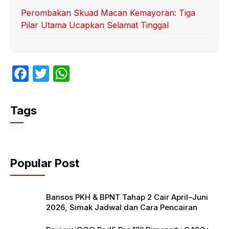
Perombakan Skuad Macan Kemayoran: Tiga
Pilar Utama Ucapkan Selamat Tinggal
F
T
W
a
w
h
c
itt
at
Tags
e
er
s
b
A
o
p
Popular Post
o
p
k
Bansos PKH & BPNT Tahap 2 Cair April–Juni
2026, Simak Jadwal dan Cara Pencairan