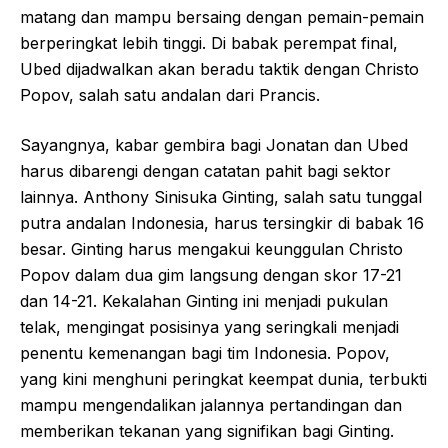
matang dan mampu bersaing dengan pemain-pemain
berperingkat lebih tinggi. Di babak perempat final,
Ubed dijadwalkan akan beradu taktik dengan Christo
Popov, salah satu andalan dari Prancis.
Sayangnya, kabar gembira bagi Jonatan dan Ubed
harus dibarengi dengan catatan pahit bagi sektor
lainnya. Anthony Sinisuka Ginting, salah satu tunggal
putra andalan Indonesia, harus tersingkir di babak 16
besar. Ginting harus mengakui keunggulan Christo
Popov dalam dua gim langsung dengan skor 17-21
dan 14-21. Kekalahan Ginting ini menjadi pukulan
telak, mengingat posisinya yang seringkali menjadi
penentu kemenangan bagi tim Indonesia. Popov,
yang kini menghuni peringkat keempat dunia, terbukti
mampu mengendalikan jalannya pertandingan dan
memberikan tekanan yang signifikan bagi Ginting.