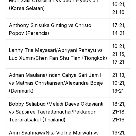
Moh Zaki Ubaidillah vs Jeon Hyeok Jin
16-21,
(Korea Selatan)
21-16
Anthony Sinisuka Ginting vs Christo
17-21,
Popov (Perancis)
14-21
10-21,
Lanny Tria Mayasari/Apriyani Rahayu vs
21-15,
Luo Xumin/Chen Fan Shu Tian (Tiongkok)
17-21
Adnan Maulana/Indah Cahya Sari Jamil
21-13,
vs Mathias Christiansen/Alexandra Boeje
10-21,
(Denmark)
13-21
Bobby Setiabudi/Meladi Daeva Oktavianti
18-21,
vs Sapsiree Taerattanachai/Pakkapon
21-18,
Teeraratsakul (Thailand)
21-16
Amri Syahnawi/Nita Violina Marwah vs
19-21,