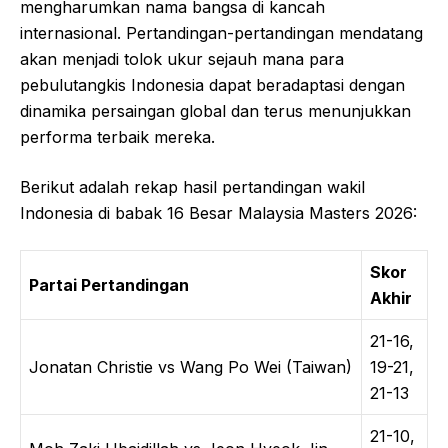
mengharumkan nama bangsa di kancah
internasional. Pertandingan-pertandingan mendatang
akan menjadi tolok ukur sejauh mana para
pebulutangkis Indonesia dapat beradaptasi dengan
dinamika persaingan global dan terus menunjukkan
performa terbaik mereka.
Berikut adalah rekap hasil pertandingan wakil
Indonesia di babak 16 Besar Malaysia Masters 2026:
Skor
Partai Pertandingan
Akhir
21-16,
Jonatan Christie vs Wang Po Wei (Taiwan)
19-21,
21-13
21-10,