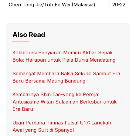
Chen Tang Jie/Toh Ee Wei (Malaysia)
20-22
Also Read
Kolaborasi Penyiaran Momen Akbar Sepak
Bola: Harapan untuk Piala Dunia Mendatang
Semangat Membara Balsa Sekulic Sambut Era
Baru Bersama Maung Bandung
Kembalinya Shin Tae-yong ke Persija:
Antusiasme Witan Sulaeman Berkobar untuk
Era Baru
Ujian Perdana Timnas Futsal U17: Langkah
Awal yang Sulit di Spanyol