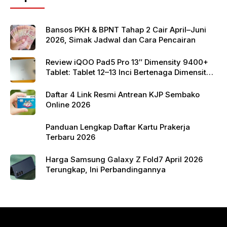
o
p
k
Bansos PKH & BPNT Tahap 2 Cair April–Juni
2026, Simak Jadwal dan Cara Pencairan
Review iQOO Pad5 Pro 13″ Dimensity 9400+
Tablet: Tablet 12–13 Inci Bertenaga Dimensity
9400+ dengan Harga Terjangkau
Daftar 4 Link Resmi Antrean KJP Sembako
Online 2026
Panduan Lengkap Daftar Kartu Prakerja
Terbaru 2026
Harga Samsung Galaxy Z Fold7 April 2026
Terungkap, Ini Perbandingannya