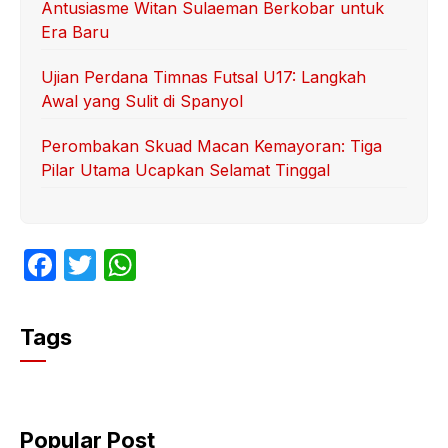
Antusiasme Witan Sulaeman Berkobar untuk
Era Baru
Ujian Perdana Timnas Futsal U17: Langkah
Awal yang Sulit di Spanyol
Perombakan Skuad Macan Kemayoran: Tiga
Pilar Utama Ucapkan Selamat Tinggal
F
T
W
a
w
h
c
itt
at
Tags
e
er
s
b
A
o
p
Popular Post