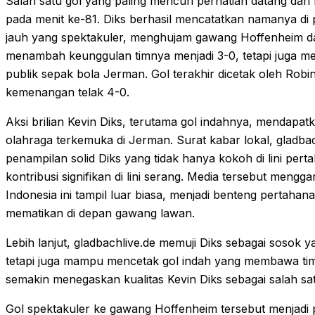
Salah satu gol yang paling mencuri perhatian datang dari 
pada menit ke-81. Diks berhasil mencatatkan namanya di
jauh yang spektakuler, menghujam gawang Hoffenheim dari 
menambah keunggulan timnya menjadi 3-0, tetapi juga me
publik sepak bola Jerman. Gol terakhir dicetak oleh Robi
kemenangan telak 4-0.
Aksi brilian Kevin Diks, terutama gol indahnya, mendapat
olahraga terkemuka di Jerman. Surat kabar lokal, gladba
penampilan solid Diks yang tidak hanya kokoh di lini pe
kontribusi signifikan di lini serang. Media tersebut men
Indonesia ini tampil luar biasa, menjadi benteng pertah
mematikan di depan gawang lawan.
Lebih lanjut, gladbachlive.de memuji Diks sebagai sosok y
tetapi juga mampu mencetak gol indah yang membawa timn
semakin menegaskan kualitas Kevin Diks sebagai salah sat
Gol spektakuler ke gawang Hoffenheim tersebut menjadi 