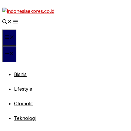
Langsung
ke
isi
Menu
Menu
Bisnis
Lifestyle
Otomotif
Teknologi