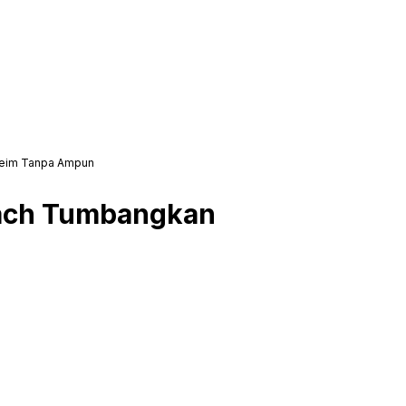
heim Tanpa Ampun
bach Tumbangkan