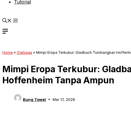
Tutorial
Home
»
Olahraga
»
Mimpi Eropa Terkubur: Gladbach Tumbangkan Hoffen
Mimpi Eropa Terkubur: Glad
Hoffenheim Tanpa Ampun
Bung Towel
Mei 17, 2026