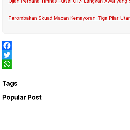
Ujian Perdana Timnas Futsal U17: Langkah Awal yang S
Perombakan Skuad Macan Kemayoran: Tiga Pilar Uta
Facebook
Twitter
WhatsApp
Tags
Popular Post