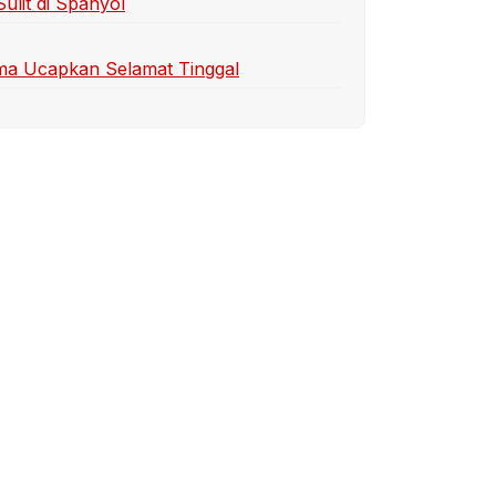
ulit di Spanyol
ma Ucapkan Selamat Tinggal