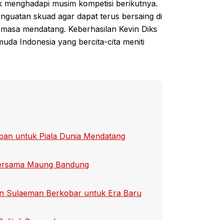
uk menghadapi musim kompetisi berikutnya.
nguatan skuad agar dapat terus bersaing di
i masa mendatang. Keberhasilan Kevin Diks
muda Indonesia yang bercita-cita meniti
pan untuk Piala Dunia Mendatang
Bersama Maung Bandung
tan Sulaeman Berkobar untuk Era Baru