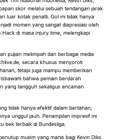
bek Tim Nasional Indonesia, Kevin Diks,
 papan skor melalui sebuah tendangan jarak
luar kotak penalti. Gol ini tidak hanya
njadi momen yang sangat diapresiasi oleh
n Hack di masa injury time, melengkapi
kan pujian melimpah dari berbagai media
chlive.de, secara khusus menyoroti
rtahanan, tetapi juga mampu memberikan
ggarisbawahi bahwa pemain berdarah
anan yang tangguh sekaligus ancaman
ang tidak hanya efektif dalam bertahan,
ya unggul jauh. Penampilan impresif ini
u bek terbaik di Bundesliga.
penutup musim yang manis bagi Kevin Diks