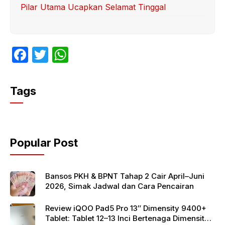
Pilar Utama Ucapkan Selamat Tinggal
F
T
W
a
w
h
c
itt
at
Tags
e
er
s
b
A
o
p
Popular Post
o
p
k
Bansos PKH & BPNT Tahap 2 Cair April–Juni
2026, Simak Jadwal dan Cara Pencairan
Review iQOO Pad5 Pro 13″ Dimensity 9400+
Tablet: Tablet 12–13 Inci Bertenaga Dimensity