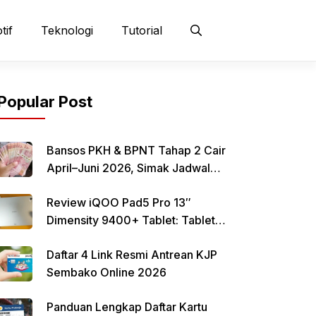
tif
Teknologi
Tutorial
Popular Post
Bansos PKH & BPNT Tahap 2 Cair
April–Juni 2026, Simak Jadwal
dan Cara Pencairan
Review iQOO Pad5 Pro 13″
Dimensity 9400+ Tablet: Tablet
12–13 Inci Bertenaga Dimensity
Daftar 4 Link Resmi Antrean KJP
9400+ dengan Harga Terjangkau
Sembako Online 2026
Panduan Lengkap Daftar Kartu