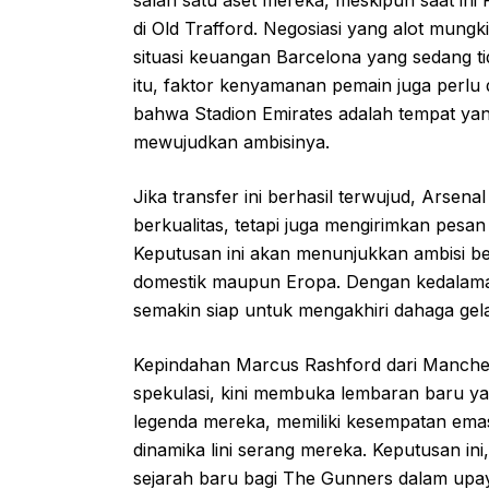
salah satu aset mereka, meskipun saat in
di Old Trafford. Negosiasi yang alot mung
situasi keuangan Barcelona yang sedang t
itu, faktor kenyamanan pemain juga perlu
bahwa Stadion Emirates adalah tempat yan
mewujudkan ambisinya.
Jika transfer ini berhasil terwujud, Arse
berkualitas, tetapi juga mengirimkan pesan 
Keputusan ini akan menunjukkan ambisi besa
domestik maupun Eropa. Dengan kedalam
semakin siap untuk mengakhiri dahaga gel
Kepindahan Marcus Rashford dari Manches
spekulasi, kini membuka lembaran baru ya
legenda mereka, memiliki kesempatan em
dinamika lini serang mereka. Keputusan ini,
sejarah baru bagi The Gunners dalam upa