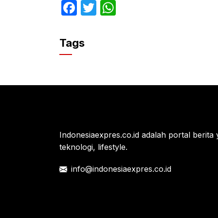
F
T
W
a
w
h
c
itt
at
Tags
e
er
s
b
A
o
p
o
p
k
Indonesiaexpres.co.id adalah portal berita 
teknologi, lifestyle.
info@indonesiaexpres.co.id