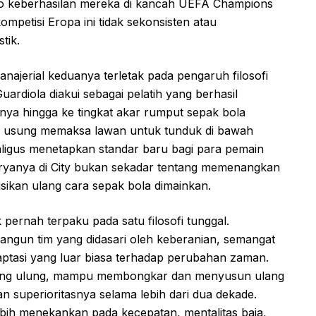
io keberhasilan mereka di kancah UEFA Champions
mpetisi Eropa ini tidak sekonsisten atau
tik.
jerial keduanya terletak pada pengaruh filosofi
ardiola diakui sebagai pelatih yang berhasil
ya hingga ke tingkat akar rumput sepak bola
 ia usung memaksa lawan untuk tunduk di bawah
kaligus menetapkan standar baru bagi para pemain
ryanya di City bukan sekadar tentang memenangkan
isikan ulang cara sepak bola dimainkan.
 pernah terpaku pada satu filosofi tunggal.
ngun tim yang didasari oleh keberanian, semangat
tasi yang luar biasa terhadap perubahan zaman.
i yang ulung, mampu membongkar dan menyusun ulang
 superioritasnya selama lebih dari dua dekade.
bih menekankan pada kecepatan, mentalitas baja,