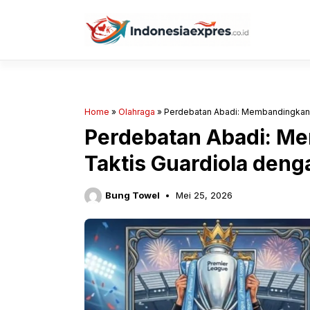
Langsung
ke
isi
Home
»
Olahraga
»
Perdebatan Abadi: Membandingkan W
Perdebatan Abadi: M
Taktis Guardiola deng
Bung Towel
Mei 25, 2026