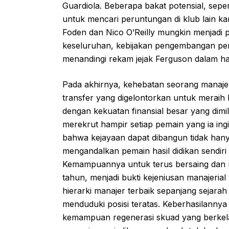
Guardiola. Beberapa bakat potensial, sepe
untuk mencari peruntungan di klub lain kar
Foden dan Nico O’Reilly mungkin menjadi 
keseluruhan, kebijakan pengembangan pema
menandingi rekam jejak Ferguson dalam hal 
Pada akhirnya, kehebatan seorang manajer
transfer yang digelontorkan untuk meraih
dengan kekuatan finansial besar yang dim
merekrut hampir setiap pemain yang ia in
bahwa kejayaan dapat dibangun tidak hany
mengandalkan pemain hasil didikan sendir
Kemampuannya untuk terus bersaing dan m
tahun, menjadi bukti kejeniusan manajerial 
hierarki manajer terbaik sepanjang sejara
menduduki posisi teratas. Keberhasilanny
kemampuan regenerasi skuad yang berkela