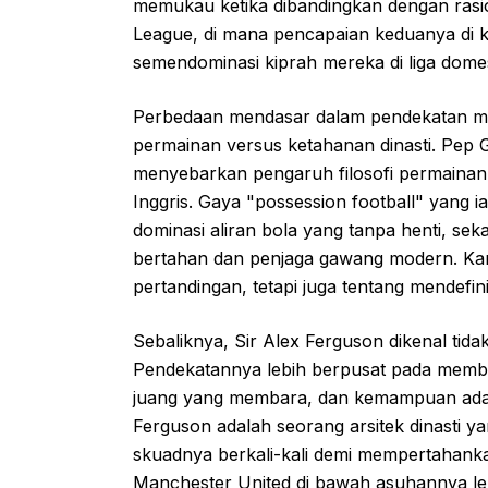
memukau ketika dibandingkan dengan ras
League, di mana pencapaian keduanya di ko
semendominasi kiprah mereka di liga domes
Perbedaan mendasar dalam pendekatan mana
permainan versus ketahanan dinasti. Pep Gu
menyebarkan pengaruh filosofi permainann
Inggris. Gaya "possession football" yang
dominasi aliran bola yang tanpa henti, se
bertahan dan penjaga gawang modern. Ka
pertandingan, tetapi juga tentang mendefin
Sebaliknya, Sir Alex Ferguson dikenal tidak
Pendekatannya lebih berpusat pada memba
juang yang membara, dan kemampuan adap
Ferguson adalah seorang arsitek dinast
skuadnya berkali-kali demi mempertahankan
Manchester United di bawah asuhannya le