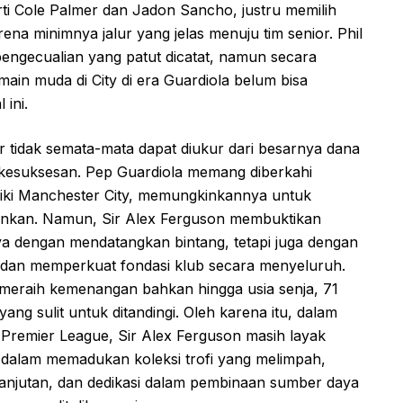
rti Cole Palmer dan Jadon Sancho, justru memilih
ena minimnya jalur yang jelas menuju tim senior. Phil
pengecualian yang patut dicatat, namun secara
in muda di City di era Guardiola belum bisa
ini.
 tidak semata-mata dapat diukur dari besarnya dana
 kesuksesan. Pep Guardiola memang diberkahi
iliki Manchester City, memungkinkannya untuk
ginkan. Namun, Sir Alex Ferguson membuktikan
a dengan mendatangkan bintang, tetapi juga dengan
i dan memperkuat fondasi klub secara menyeluruh.
eraih kemenangan bahkan hingga usia senja, 71
yang sulit untuk ditandingi. Oleh karena itu, dalam
h Premier League, Sir Alex Ferguson masih layak
a dalam memadukan koleksi trofi yang melimpah,
njutan, dan dedikasi dalam pembinaan sumber daya