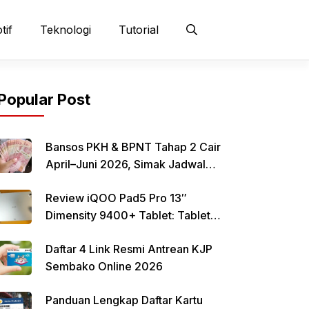
tif
Teknologi
Tutorial
Popular Post
Bansos PKH & BPNT Tahap 2 Cair
April–Juni 2026, Simak Jadwal
dan Cara Pencairan
Review iQOO Pad5 Pro 13″
Dimensity 9400+ Tablet: Tablet
12–13 Inci Bertenaga Dimensity
Daftar 4 Link Resmi Antrean KJP
9400+ dengan Harga Terjangkau
Sembako Online 2026
Panduan Lengkap Daftar Kartu