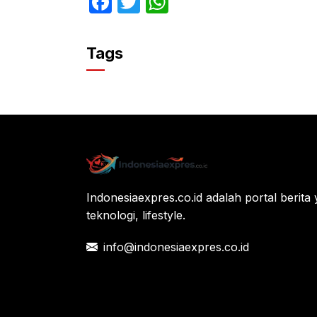
F
T
W
a
w
h
c
itt
at
Tags
e
er
s
b
A
o
p
o
p
k
Indonesiaexpres.co.id adalah portal berita 
teknologi, lifestyle.
info@indonesiaexpres.co.id