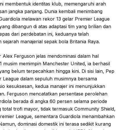
ini membentuk identitas klub, memengaruhi arah
isan jangka panjang. Dunia kembali menimbang
Guardiola melawan rekor 13 gelar Premier League
ang dibangun di atas adaptasi tim yang brilian dan
epas dari perdebatan ini, keduanya telah
 sejarah manajerial sepak bola Britania Raya.
 Sir Alex Ferguson jelas mendominasi dalam hal
1 musim memimpin Manchester United, ia berhasil
ang belum terpecahkan hingga kini. Di sisi lain, Pep
er League dalam sepuluh musimnya bersama
asio kesuksesan, kedua manajer ini menunjukkan
tan. Ferguson mencatatkan persentase perolehan
rdiola berada di angka 60 persen selama periode
g total trofi mayor, tidak termasuk Community Shield,
Premier League, sementara Guardiola menambahkan
 Namun, dominasi domestik ini terasa sedikit kurang