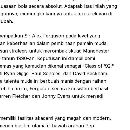
asaan bola secara absolut. Adaptabilitas inilah yang
angunnya, memungkinkannya untuk terus relevan di
rubah.
nempatkan Sir Alex Ferguson pada level yang
 dan keberhasilan dalam pembinaan pemain muda.
usan strategis untuk merombak skuad Manchester
 tahun 1990-an. Keputusan ini diambil demi
mas yang kemudian dikenal sebagai "Class of ’92,"
ti Ryan Giggs, Paul Scholes, dan David Beckham.
 talenta muda ini berbuah manis dengan raihan
bih dari itu, Ferguson secara konsisten berhasil
Darren Fletcher dan Jonny Evans untuk menjadi
memiliki fasilitas akademi yang megah dan modern,
l menembus tim utama di bawah arahan Pep