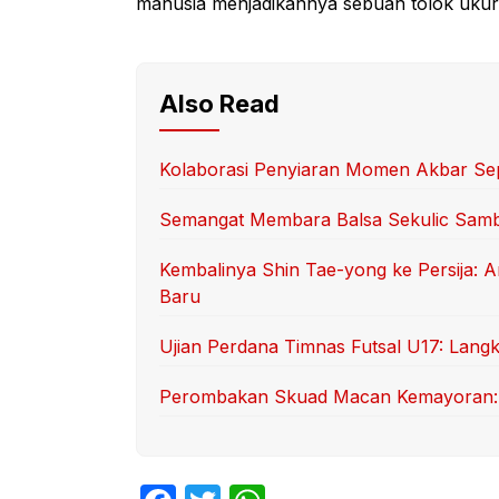
manusia menjadikannya sebuah tolok ukur y
Also Read
Kolaborasi Penyiaran Momen Akbar Sep
Semangat Membara Balsa Sekulic Sam
Kembalinya Shin Tae-yong ke Persija: 
Baru
Ujian Perdana Timnas Futsal U17: Langk
Perombakan Skuad Macan Kemayoran: T