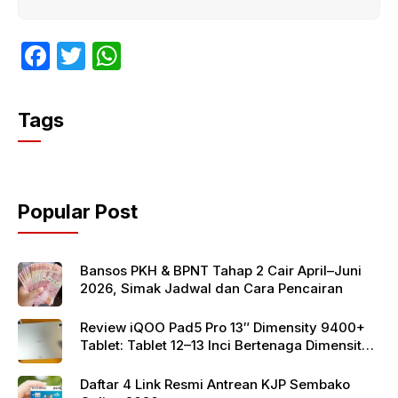
F
T
W
a
w
h
c
itt
at
Tags
e
er
s
b
A
o
p
Popular Post
o
p
k
Bansos PKH & BPNT Tahap 2 Cair April–Juni
2026, Simak Jadwal dan Cara Pencairan
Review iQOO Pad5 Pro 13″ Dimensity 9400+
Tablet: Tablet 12–13 Inci Bertenaga Dimensity
9400+ dengan Harga Terjangkau
Daftar 4 Link Resmi Antrean KJP Sembako