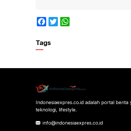
F
T
W
a
w
h
c
itt
at
Tags
e
er
s
b
A
o
p
o
p
k
Indonesiaexpres.co.id adalah portal berita 
teknologi, lifestyle.
info@indonesiaexpres.co.id