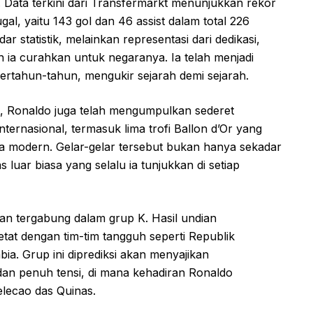
 Data terkini dari Transfermarkt menunjukkan rekor
gal, yaitu 143 gol dan 46 assist dalam total 226
r statistik, melainkan representasi dari dedikasi,
ah ia curahkan untuk negaranya. Ia telah menjadi
ertahun-tahun, mengukir sejarah demi sejarah.
ist, Ronaldo juga telah mengumpulkan sederet
nternasional, termasuk lima trofi Ballon d’Or yang
la modern. Gelar-gelar tersebut bukan hanya sekadar
 luar biasa yang selalu ia tunjukkan di setiap
kan tergabung dalam grup K. Hasil undian
at dengan tim-tim tangguh seperti Republik
a. Grup ini diprediksi akan menyajikan
an penuh tensi, di mana kehadiran Ronaldo
lecao das Quinas.