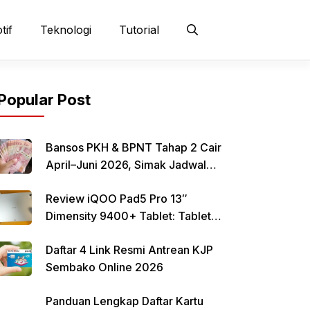
tif
Teknologi
Tutorial
Popular Post
Bansos PKH & BPNT Tahap 2 Cair
April–Juni 2026, Simak Jadwal
dan Cara Pencairan
Review iQOO Pad5 Pro 13″
Dimensity 9400+ Tablet: Tablet
12–13 Inci Bertenaga Dimensity
Daftar 4 Link Resmi Antrean KJP
9400+ dengan Harga Terjangkau
Sembako Online 2026
Panduan Lengkap Daftar Kartu