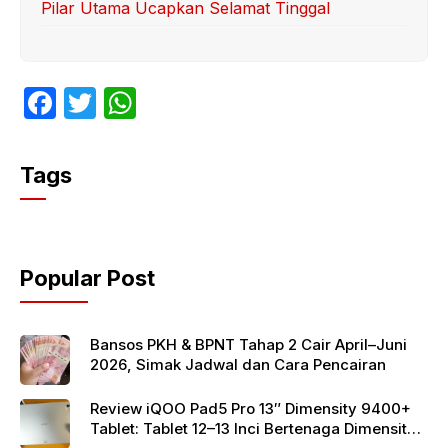
Pilar Utama Ucapkan Selamat Tinggal
F
T
W
a
w
h
c
itt
at
Tags
e
er
s
b
A
o
p
Popular Post
o
p
k
Bansos PKH & BPNT Tahap 2 Cair April–Juni
2026, Simak Jadwal dan Cara Pencairan
Review iQOO Pad5 Pro 13″ Dimensity 9400+
Tablet: Tablet 12–13 Inci Bertenaga Dimensity