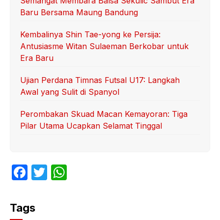
Semangat Membara Balsa Sekulic Sambut Era
Baru Bersama Maung Bandung
Kembalinya Shin Tae-yong ke Persija:
Antusiasme Witan Sulaeman Berkobar untuk
Era Baru
Ujian Perdana Timnas Futsal U17: Langkah
Awal yang Sulit di Spanyol
Perombakan Skuad Macan Kemayoran: Tiga
Pilar Utama Ucapkan Selamat Tinggal
F
T
W
a
w
h
c
itt
at
Tags
e
er
s