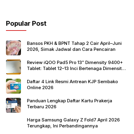
b
A
o
p
Popular Post
o
p
k
Bansos PKH & BPNT Tahap 2 Cair April–Juni
2026, Simak Jadwal dan Cara Pencairan
Review iQOO Pad5 Pro 13″ Dimensity 9400+
Tablet: Tablet 12–13 Inci Bertenaga Dimensity
9400+ dengan Harga Terjangkau
Daftar 4 Link Resmi Antrean KJP Sembako
Online 2026
Panduan Lengkap Daftar Kartu Prakerja
Terbaru 2026
Harga Samsung Galaxy Z Fold7 April 2026
Terungkap, Ini Perbandingannya