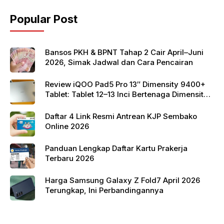
o
p
Popular Post
o
p
k
Bansos PKH & BPNT Tahap 2 Cair April–Juni
2026, Simak Jadwal dan Cara Pencairan
Review iQOO Pad5 Pro 13″ Dimensity 9400+
Tablet: Tablet 12–13 Inci Bertenaga Dimensity
9400+ dengan Harga Terjangkau
Daftar 4 Link Resmi Antrean KJP Sembako
Online 2026
Panduan Lengkap Daftar Kartu Prakerja
Terbaru 2026
Harga Samsung Galaxy Z Fold7 April 2026
Terungkap, Ini Perbandingannya