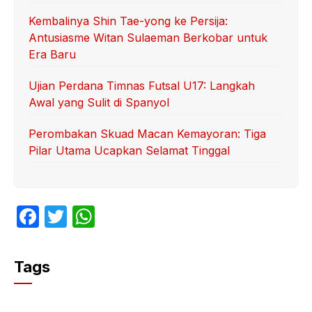
Kembalinya Shin Tae-yong ke Persija:
Antusiasme Witan Sulaeman Berkobar untuk
Era Baru
Ujian Perdana Timnas Futsal U17: Langkah
Awal yang Sulit di Spanyol
Perombakan Skuad Macan Kemayoran: Tiga
Pilar Utama Ucapkan Selamat Tinggal
F
T
W
a
w
h
c
itt
at
Tags
e
er
s
b
A