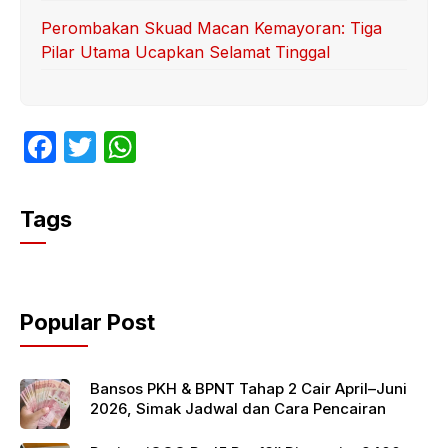
Perombakan Skuad Macan Kemayoran: Tiga
Pilar Utama Ucapkan Selamat Tinggal
F
T
W
a
w
h
c
itt
at
Tags
e
er
s
b
A
o
p
Popular Post
o
p
k
Bansos PKH & BPNT Tahap 2 Cair April–Juni
2026, Simak Jadwal dan Cara Pencairan