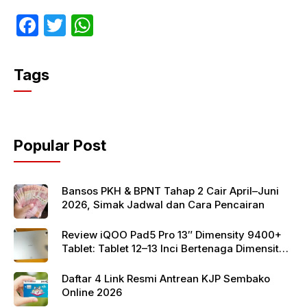
F
T
W
a
w
h
c
itt
at
Tags
e
er
s
b
A
o
p
Popular Post
o
p
k
Bansos PKH & BPNT Tahap 2 Cair April–Juni
2026, Simak Jadwal dan Cara Pencairan
Review iQOO Pad5 Pro 13″ Dimensity 9400+
Tablet: Tablet 12–13 Inci Bertenaga Dimensity
9400+ dengan Harga Terjangkau
Daftar 4 Link Resmi Antrean KJP Sembako
Online 2026