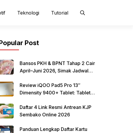
tif
Teknologi
Tutorial
Popular Post
Bansos PKH & BPNT Tahap 2 Cair
April–Juni 2026, Simak Jadwal
dan Cara Pencairan
Review iQOO Pad5 Pro 13″
Dimensity 9400+ Tablet: Tablet
12–13 Inci Bertenaga Dimensity
Daftar 4 Link Resmi Antrean KJP
9400+ dengan Harga Terjangkau
Sembako Online 2026
Panduan Lengkap Daftar Kartu