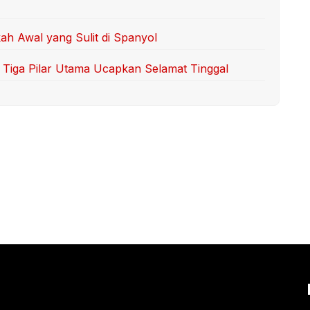
ah Awal yang Sulit di Spanyol
iga Pilar Utama Ucapkan Selamat Tinggal