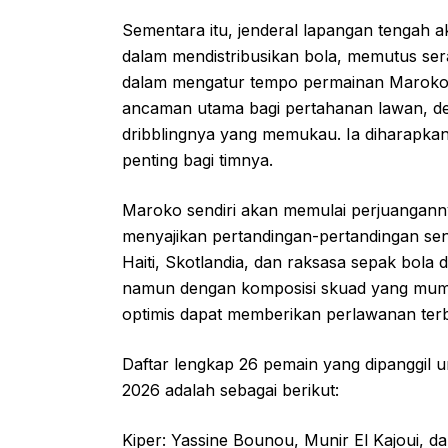
Sementara itu, jenderal lapangan tenga
dalam mendistribusikan bola, memutus sera
dalam mengatur tempo permainan Maroko. Di
ancaman utama bagi pertahanan lawan, d
dribblingnya yang memukau. Ia diharapk
penting bagi timnya.
Maroko sendiri akan memulai perjuanganny
menyajikan pertandingan-pertandingan sen
Haiti, Skotlandia, dan raksasa sepak bola d
namun dengan komposisi skuad yang mump
optimis dapat memberikan perlawanan terb
Daftar lengkap 26 pemain yang dipanggil 
2026 adalah sebagai berikut:
Kiper: Yassine Bounou, Munir El Kajoui, d