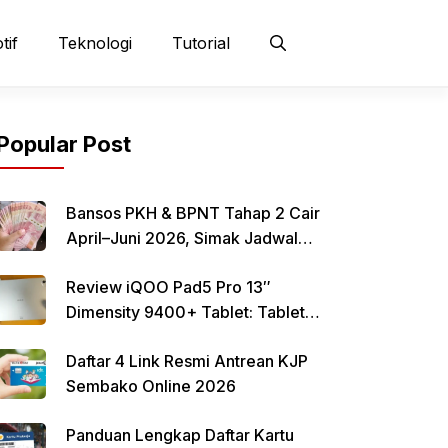
tif
Teknologi
Tutorial
Popular Post
Bansos PKH & BPNT Tahap 2 Cair
April–Juni 2026, Simak Jadwal
dan Cara Pencairan
Review iQOO Pad5 Pro 13″
Dimensity 9400+ Tablet: Tablet
12–13 Inci Bertenaga Dimensity
Daftar 4 Link Resmi Antrean KJP
9400+ dengan Harga Terjangkau
Sembako Online 2026
Panduan Lengkap Daftar Kartu