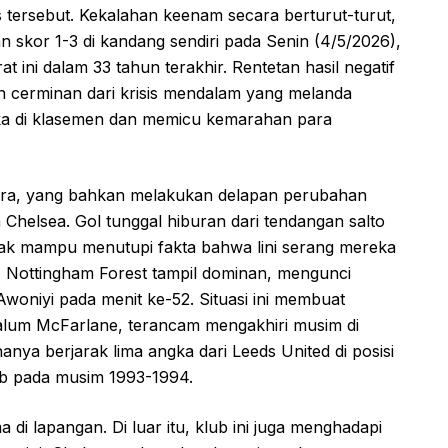
s tersebut. Kekalahan keenam secara berturut-turut,
an skor 1-3 di kandang sendiri pada Senin (4/5/2026),
 ini dalam 33 tahun terakhir. Rentetan hasil negatif
kan cerminan dari krisis mendalam yang melanda
ka di klasemen dan memicu kemarahan para
ira, yang bahkan melakukan delapan perubahan
helsea. Gol tunggal hiburan dari tendangan salto
idak mampu menutupi fakta bahwa lini serang mereka
, Nottingham Forest tampil dominan, mengunci
Awoniyi pada menit ke-52. Situasi ini membuat
m Calum McFarlane, terancam mengakhiri musim di
nya berjarak lima angka dari Leeds United di posisi
ub pada musim 1993-1994.
 di lapangan. Di luar itu, klub ini juga menghadapi