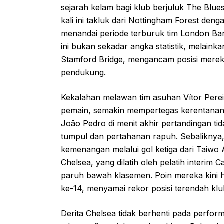
sejarah kelam bagi klub berjuluk The Blue
kali ini takluk dari Nottingham Forest deng
menandai periode terburuk tim London Barat
ini bukan sekadar angka statistik, melain
Stamford Bridge, mengancam posisi mere
pendukung.
Kekalahan melawan tim asuhan Vítor Pere
pemain, semakin mempertegas kerentanan C
João Pedro di menit akhir pertandingan t
tumpul dan pertahanan rapuh. Sebaliknya
kemenangan melalui gol ketiga dari Taiwo 
Chelsea, yang dilatih oleh pelatih interi
paruh bawah klasemen. Poin mereka kini ha
ke-14, menyamai rekor posisi terendah kl
Derita Chelsea tidak berhenti pada performa