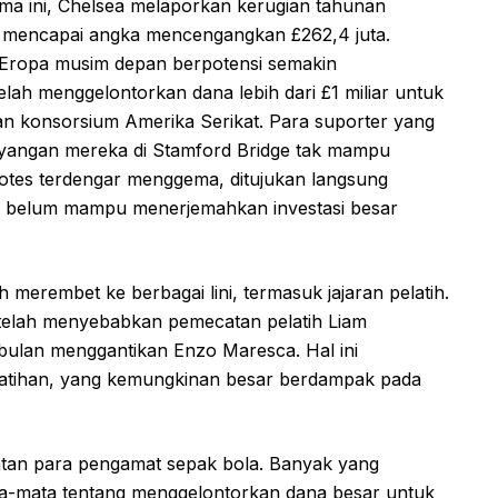
lama ini, Chelsea melaporkan kerugian tahunan
s, mencapai angka mencengangkan £262,4 juta.
 Eropa musim depan berpotensi semakin
elah menggelontorkan dana lebih dari £1 miliar untuk
n konsorsium Amerika Serikat. Para suporter yang
yangan mereka di Stamford Bridge tak mampu
tes terdengar menggema, ditujukan langsung
a belum mampu menerjemahkan investasi besar
h merembet ke berbagai lini, termasuk jajaran pelatih.
i telah menyebabkan pemecatan pelatih Liam
 bulan menggantikan Enzo Maresca. Hal ini
elatihan, yang kemungkinan besar berdampak pada
amatan para pengamat sepak bola. Banyak yang
a-mata tentang menggelontorkan dana besar untuk