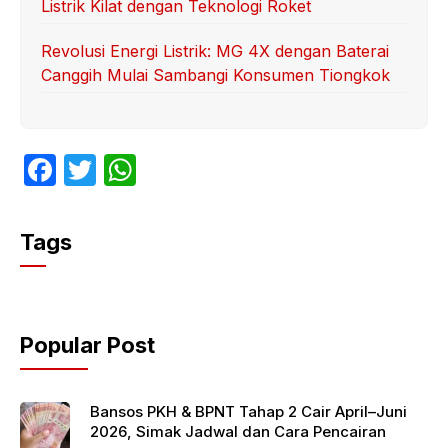
Listrik Kilat dengan Teknologi Roket
Revolusi Energi Listrik: MG 4X dengan Baterai
Canggih Mulai Sambangi Konsumen Tiongkok
F
T
W
a
w
h
c
itt
at
Tags
e
er
s
b
A
o
p
Popular Post
o
p
k
Bansos PKH & BPNT Tahap 2 Cair April–Juni
2026, Simak Jadwal dan Cara Pencairan