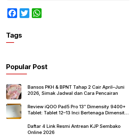
F
T
W
a
w
h
c
itt
at
Tags
e
er
s
b
A
o
p
Popular Post
o
p
k
Bansos PKH & BPNT Tahap 2 Cair April–Juni
2026, Simak Jadwal dan Cara Pencairan
Review iQOO Pad5 Pro 13″ Dimensity 9400+
Tablet: Tablet 12–13 Inci Bertenaga Dimensity
9400+ dengan Harga Terjangkau
Daftar 4 Link Resmi Antrean KJP Sembako
Online 2026