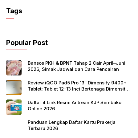
c
itt
at
Tags
e
er
s
b
A
o
p
Popular Post
o
p
k
Bansos PKH & BPNT Tahap 2 Cair April–Juni
2026, Simak Jadwal dan Cara Pencairan
Review iQOO Pad5 Pro 13″ Dimensity 9400+
Tablet: Tablet 12–13 Inci Bertenaga Dimensity
9400+ dengan Harga Terjangkau
Daftar 4 Link Resmi Antrean KJP Sembako
Online 2026
Panduan Lengkap Daftar Kartu Prakerja
Terbaru 2026