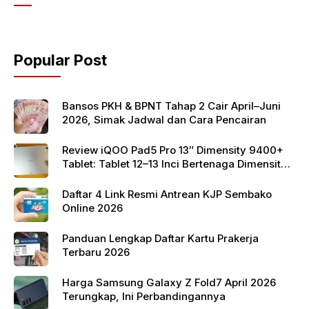
e
er
s
b
A
o
p
Popular Post
o
p
k
Bansos PKH & BPNT Tahap 2 Cair April–Juni
2026, Simak Jadwal dan Cara Pencairan
Review iQOO Pad5 Pro 13″ Dimensity 9400+
Tablet: Tablet 12–13 Inci Bertenaga Dimensity
9400+ dengan Harga Terjangkau
Daftar 4 Link Resmi Antrean KJP Sembako
Online 2026
Panduan Lengkap Daftar Kartu Prakerja
Terbaru 2026
Harga Samsung Galaxy Z Fold7 April 2026
Terungkap, Ini Perbandingannya