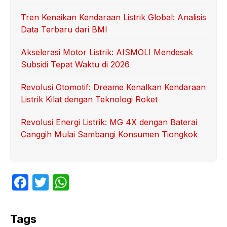
Tren Kenaikan Kendaraan Listrik Global: Analisis
Data Terbaru dari BMI
Akselerasi Motor Listrik: AISMOLI Mendesak
Subsidi Tepat Waktu di 2026
Revolusi Otomotif: Dreame Kenalkan Kendaraan
Listrik Kilat dengan Teknologi Roket
Revolusi Energi Listrik: MG 4X dengan Baterai
Canggih Mulai Sambangi Konsumen Tiongkok
F
T
W
a
w
h
c
itt
at
Tags