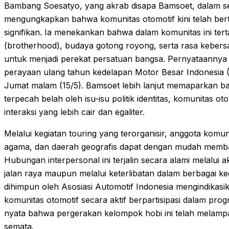
Bambang Soesatyo, yang akrab disapa Bamsoet, dalam s
mengungkapkan bahwa komunitas otomotif kini telah bert
signifikan. Ia menekankan bahwa dalam komunitas ini te
(brotherhood), budaya gotong royong, serta rasa kebersa
untuk menjadi perekat persatuan bangsa. Pernyataannya in
perayaan ulang tahun kedelapan Motor Besar Indonesia (
Jumat malam (15/5). Bamsoet lebih lanjut memaparkan ba
terpecah belah oleh isu-isu politik identitas, komunitas
interaksi yang lebih cair dan egaliter.
Melalui kegiatan touring yang terorganisir, anggota komun
agama, dan daerah geografis dapat dengan mudah membang
Hubungan interpersonal ini terjalin secara alami melalui ak
jalan raya maupun melalui keterlibatan dalam berbagai k
dihimpun oleh Asosiasi Automotif Indonesia mengindikas
komunitas otomotif secara aktif berpartisipasi dalam prog
nyata bahwa pergerakan kelompok hobi ini telah melampau
semata.