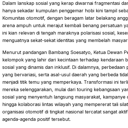
Dalam lanskap sosial yang kerap diwarnai fragmentasi da
hanya sekadar kumpulan penggemar hobi kini tampil sebag
Komunitas otomotif, dengan beragam latar belakang anggo
arena ampuh untuk merajut kembali benang persatuan y
ini kian relevan di tengah maraknya polarisasi sosial, ke
menguatnya sekat-sekat identitas yang membelah masyar
Menurut pandangan Bambang Soesatyo, Ketua Dewan Pem
kelompok yang lahir dari kecintaan terhadap kendaraan be
sosial yang dinamis dan inklusif. Di dalamnya, perbedaan
yang bervariasi, serta asal-usul daerah yang berbeda tida
menjadi titik temu yang memperkaya. Transformasi ini terl
mereka selenggarakan, mulai dari touring kebangsaan yang 
sosial yang menyentuh langsung masyarakat, kampanye
hingga kolaborasi lintas wilayah yang mempererat tali si
organisasi otomotif di tingkat nasional tercatat sangat ak
agenda-agenda positif tersebut.