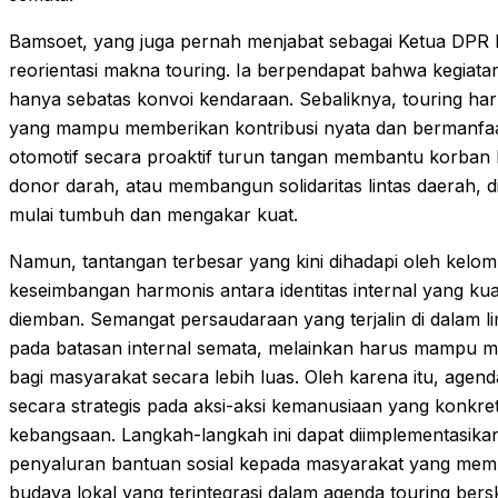
Bamsoet, yang juga pernah menjabat sebagai Ketua DPR
reorientasi makna touring. Ia berpendapat bahwa kegiatan
hanya sebatas konvoi kendaraan. Sebaliknya, touring har
yang mampu memberikan kontribusi nyata dan bermanfaat
otomotif secara proaktif turun tangan membantu korban
donor darah, atau membangun solidaritas lintas daerah, d
mulai tumbuh dan mengakar kuat.
Namun, tantangan terbesar yang kini dihadapi oleh kelo
keseimbangan harmonis antara identitas internal yang ku
diemban. Semangat persaudaraan yang terjalin di dalam li
pada batasan internal semata, melainkan harus mampu 
bagi masyarakat secara lebih luas. Oleh karena itu, agen
secara strategis pada aksi-aksi kemanusiaan yang konkret
kebangsaan. Langkah-langkah ini dapat diimplementasikan
penyaluran bantuan sosial kepada masyarakat yang mem
budaya lokal yang terintegrasi dalam agenda touring bersk