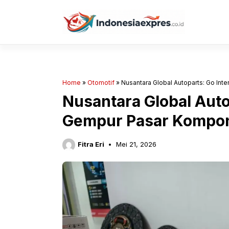
Langsung
ke
isi
Home
»
Otomotif
»
Nusantara Global Autoparts: Go Int
Nusantara Global Autop
Gempur Pasar Kompon
Fitra Eri
Mei 21, 2026