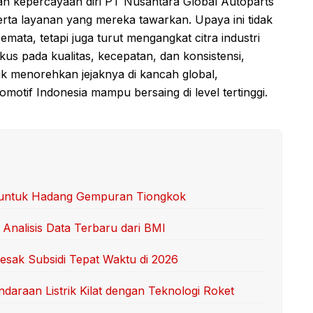
dan kepercayaan diri PT Nusantara Global Autoparts
erta layanan yang mereka tawarkan. Upaya ini tidak
ta, tetapi juga turut mengangkat citra industri
kus pada kualitas, kecepatan, dan konsistensi,
k menorehkan jejaknya di kancah global,
otif Indonesia mampu bersaing di level tertinggi.
as untuk Hadang Gempuran Tiongkok
 Analisis Data Terbaru dari BMI
esak Subsidi Tepat Waktu di 2026
daraan Listrik Kilat dengan Teknologi Roket