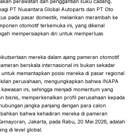
 akan perawatan dan penggantian suku cadang.
 bagi PT Nusantara Global Autoparts dan PT Oto
fokus pada pasar domestik, melainkan merambah ke
omponen otomotif terkemuka ini, yang dikenal
tengah mempersiapkan diri untuk memperluas
keikutsertaan mereka dalam ajang pameran otomotif
pameran berskala internasional ini bukan sekadar
s untuk memantapkan posisi mereka di pasar regional
wakilan perusahaan, mengungkapkan bahwa INAPA
i kawasan ini, sehingga menjadi momentum yang
an bisnis, memperkenalkan profil perusahaan kepada
 hubungan jangka panjang dengan para calon
ambahkan bahwa kehadiran mereka di pameran
 Kemayoran, Jakarta, pada Rabu, 20 Mei 2026, adalah
ng di level global.