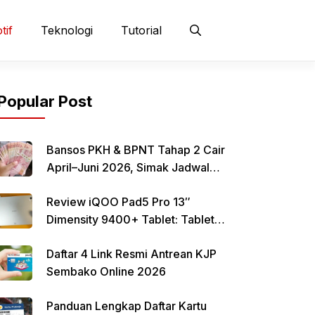
tif
Teknologi
Tutorial
Popular Post
Bansos PKH & BPNT Tahap 2 Cair
April–Juni 2026, Simak Jadwal
dan Cara Pencairan
Review iQOO Pad5 Pro 13″
Dimensity 9400+ Tablet: Tablet
12–13 Inci Bertenaga Dimensity
Daftar 4 Link Resmi Antrean KJP
9400+ dengan Harga Terjangkau
Sembako Online 2026
Panduan Lengkap Daftar Kartu