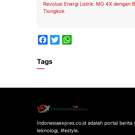
Revolusi Energi Listrik: MG 4X dengan
Tiongkok
F
T
W
a
w
h
c
itt
at
Tags
e
er
s
b
A
o
p
o
p
k
Indonesiaexpres.co.id adalah portal berita 
teknologi, lifestyle.