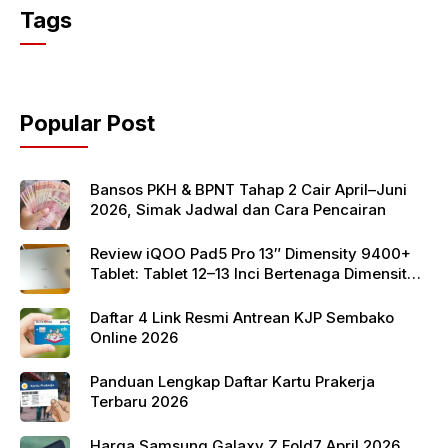
c
itt
at
Tags
e
er
s
b
A
o
p
Popular Post
o
p
k
Bansos PKH & BPNT Tahap 2 Cair April–Juni
2026, Simak Jadwal dan Cara Pencairan
Review iQOO Pad5 Pro 13″ Dimensity 9400+
Tablet: Tablet 12–13 Inci Bertenaga Dimensity
9400+ dengan Harga Terjangkau
Daftar 4 Link Resmi Antrean KJP Sembako
Online 2026
Panduan Lengkap Daftar Kartu Prakerja
Terbaru 2026
Harga Samsung Galaxy Z Fold7 April 2026