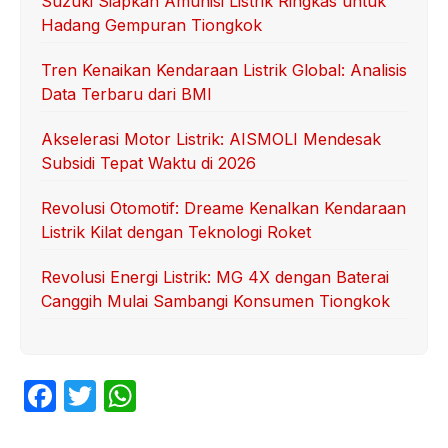
Suzuki Siapkan Amunisi Listrik Ringkas untuk
Hadang Gempuran Tiongkok
Tren Kenaikan Kendaraan Listrik Global: Analisis
Data Terbaru dari BMI
Akselerasi Motor Listrik: AISMOLI Mendesak
Subsidi Tepat Waktu di 2026
Revolusi Otomotif: Dreame Kenalkan Kendaraan
Listrik Kilat dengan Teknologi Roket
Revolusi Energi Listrik: MG 4X dengan Baterai
Canggih Mulai Sambangi Konsumen Tiongkok
F
T
W
a
w
h