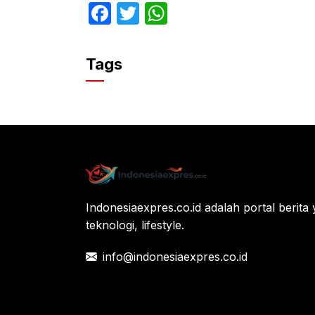
F
T
W
a
w
h
c
itt
at
Tags
e
er
s
b
A
o
p
o
p
k
Indonesiaexpres.co.id adalah portal berita 
teknologi, lifestyle.
info@indonesiaexpres.co.id