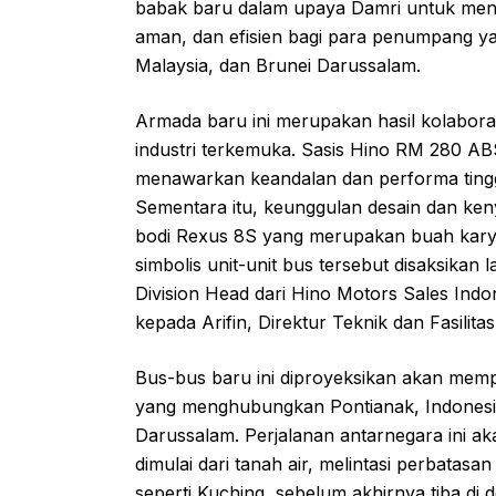
babak baru dalam upaya Damri untuk menye
aman, dan efisien bagi para penumpang ya
Malaysia, dan Brunei Darussalam.
Armada baru ini merupakan hasil kolabora
industri terkemuka. Sasis Hino RM 280 ABS
menawarkan keandalan dan performa tinggi 
Sementara itu, keunggulan desain dan keny
bodi Rexus 8S yang merupakan buah karya 
simbolis unit-unit bus tersebut disaksik
Division Head dari Hino Motors Sales Ind
kepada Arifin, Direktur Teknik dan Fasilit
Bus-bus baru ini diproyeksikan akan mempe
yang menghubungkan Pontianak, Indonesia
Darussalam. Perjalanan antarnegara ini 
dimulai dari tanah air, melintasi perbatasa
seperti Kuching, sebelum akhirnya tiba di de