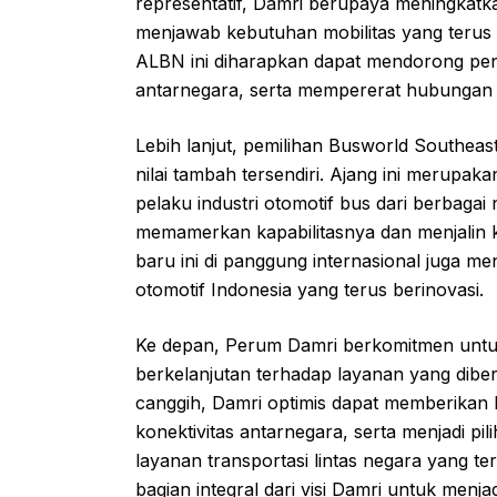
representatif, Damri berupaya meningkatka
menjawab kebutuhan mobilitas yang terus 
ALBN ini diharapkan dapat mendorong peni
antarnegara, serta mempererat hubungan 
Lebih lanjut, pemilihan Busworld Southea
nilai tambah tersendiri. Ajang ini merupa
pelaku industri otomotif bus dari berbag
memamerkan kapabilitasnya dan menjalin ke
baru ini di panggung internasional juga me
otomotif Indonesia yang terus berinovasi.
Ke depan, Perum Damri berkomitmen untuk
berkelanjutan terhadap layanan yang dibe
canggih, Damri optimis dapat memberikan k
konektivitas antarnegara, serta menjadi 
layanan transportasi lintas negara yang t
bagian integral dari visi Damri untuk menj