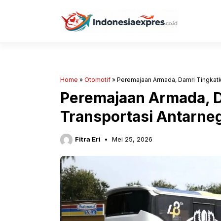
Langsung
ke
isi
Home
»
Otomotif
»
Peremajaan Armada, Damri Tingkatk
Peremajaan Armada, D
Transportasi Antarn
Fitra Eri
Mei 25, 2026