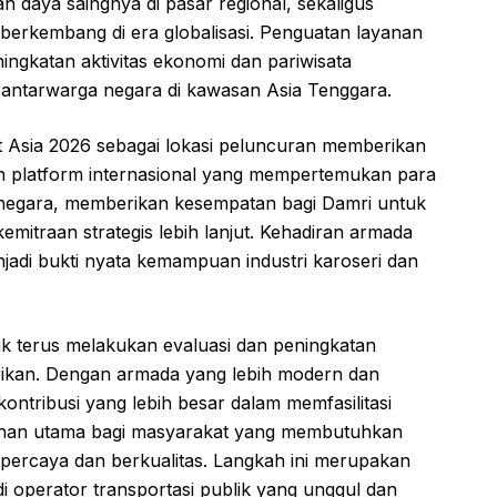
n daya saingnya di pasar regional, sekaligus
berkembang di era globalisasi. Penguatan layanan
ngkatan aktivitas ekonomi dan pariwisata
antarwarga negara di kawasan Asia Tenggara.
st Asia 2026 sebagai lokasi peluncuran memberikan
kan platform internasional yang mempertemukan para
ai negara, memberikan kesempatan bagi Damri untuk
mitraan strategis lebih lanjut. Kehadiran armada
njadi bukti nyata kemampuan industri karoseri dan
 terus melakukan evaluasi dan peningkatan
rikan. Dengan armada yang lebih modern dan
ontribusi yang lebih besar dalam memfasilitasi
pilihan utama bagi masyarakat yang membutuhkan
erpercaya dan berkualitas. Langkah ini merupakan
adi operator transportasi publik yang unggul dan