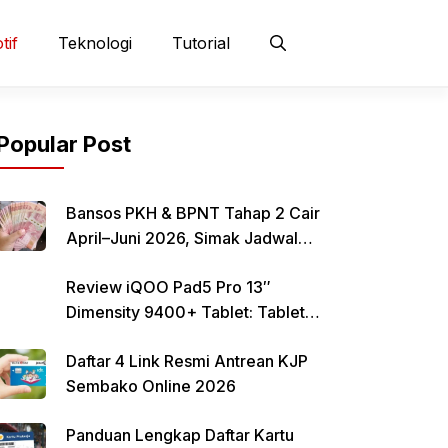
tif
Teknologi
Tutorial
Popular Post
Bansos PKH & BPNT Tahap 2 Cair
April–Juni 2026, Simak Jadwal
dan Cara Pencairan
Review iQOO Pad5 Pro 13″
Dimensity 9400+ Tablet: Tablet
12–13 Inci Bertenaga Dimensity
Daftar 4 Link Resmi Antrean KJP
9400+ dengan Harga Terjangkau
Sembako Online 2026
Panduan Lengkap Daftar Kartu