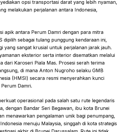
diakan opsi transportasi darat yang lebih nyaman,
ng melakukan perjalanan antara Indonesia,
si apik antara Perum Damri dengan para mitra
 dipilih sebagai tulang punggung kendaraan ini,
yang sangat krusial untuk perjalanan jarak jauh.
amanan eksterior serta interior disematkan melalui
dari Karoseri Piala Mas. Prosesi serah terima
an langsung, di mana Anton Nugroho selaku GMB
onesia (HMSI) secara resmi menyerahkan kunci
as Perum Damri.
rkuat operasional pada salah satu rute legendaris
, dengan Bandar Seri Begawan, ibu kota Brunei
akan menawarkan pengalaman unik bagi penumpang,
n Indonesia menuju Malaysia, singgah di kota strategis
stinasi akhir di Brunei Darussalam. Rute ini tidak