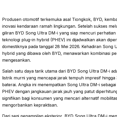
Produsen otomotif terkemuka asal Tiongkok, BYD, kembal
inovasi kendaraan ramah lingkungan. Setelah sukses melun
giliran BYD Song Ultra DM-i yang siap mencuri perhatian
teknologi plug-in hybrid (PHEV) ini dijadwalkan akan dipe
domestiknya pada tanggal 28 Mei 2026. Kehadiran Song U
hybrid yang dibawa oleh BYD, menawarkan kombinasi perf
mengesankan.
Salah satu daya tarik utama dari BYD Song Ultra DM-i
listrik murni yang mencapai jarak tempuh impresif hingga 
baterai. Angka ini menempatkan Song Ultra DM-i sebaga
PHEV dengan jangkauan jarak jauh yang patut diperhitungk
signifikan bagi konsumen yang mencari alternatif mobilit
mengorbankan kepraktisan.
Dari segi penampilan eksterior, BYD Song Ultra DM-i m