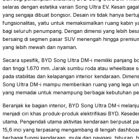
selaras dengan estetika varian Song Ultra EV. Kesan gaga
yang sengaja dibuat bongsor. Desain ini tidak hanya bertuj
fungsionalitas, yaitu untuk memaksimalkan ruang kabin
bagi seluruh penumpang. Dengan dimensi yang lebih besar
bersaing di segmen pasar SUV menengah hingga premi
yang lebih mewah dan nyaman.
Secara spesifik, BYD Song Ultra DM-i memiliki panjang b
dan tinggi 1.670 mm. Jarak sumbu roda atau wheelbase s
pada stabilitas dan kelapangan interior kendaraan. Dimen
Song Ultra DM-i mampu memberikan ruang yang lega untu
yang memadai untuk menampung berbagai kebutuhan per
Beranjak ke bagian interior, BYD Song Ultra DM-i melanjut
menjadi ciri khas produk-produk elektrifikasi BYD. Kese
utama. Pengendali utama aktivitas kendaraan berpusat p
15,6 inci yang terpasang mengambang di tengah dashboard
berbagai fungsi kendaraan, mulai dari navigasi, hiburan, 