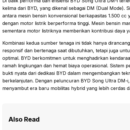
Di balik performa dan efisiensi BYD Song Ultra DM-i terl
kelima dari BYD, yang dikenal sebagai DM (Dual Mode). 
antara mesin bensin konvensional berkapasitas 1.500 cc y
dengan motor listrik berperforma tinggi. Mesin bensin 
sementara motor listriknya memberikan kontribusi daya ya
Kombinasi kedua sumber tenaga ini tidak hanya diranca
responsif dan bertenaga saat dibutuhkan, tetapi juga unt
optimal. BYD berkomitmen untuk menghadirkan kendaraan 
ramah lingkungan dan hemat biaya operasional. Sistem pe
bukti nyata dari dedikasi BYD dalam mengembangkan tekn
berkelanjutan. Dengan peluncuran BYD Song Ultra DM-i, 
menyambut era baru mobilitas hybrid yang lebih cerdas da
Also Read