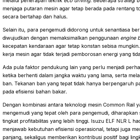
melalui penerapan teknik
eco driving
. Beberapa strategi 
menjaga putaran mesin agar tetap berada pada rentang tor
secara bertahap dan halus.
Selain itu, para pengemudi didorong untuk senantiasa bersik
diwujudkan dengan memaksimalkan penggunaan
engine 
kecepatan kendaraan agar tetap konstan sebisa mungkin. 
kerja mesin agar tidak terjadi pemborosan energi yang tida
Ada pula faktor pendukung lain yang perlu menjadi perha
ketika berhenti dalam jangka waktu yang lama, serta mel
ban. Tekanan ban yang tepat tidak hanya berpengaruh pa
pada efisiensi bahan bakar.
Dengan kombinasi antara teknologi mesin Common Rail y
mengemudi yang tepat oleh para pengemudi, diharapkan se
tingkat profitabilitas yang lebih tinggi. Isuzu ELF NLR L h
menjawab kebutuhan efisiensi operasional, tetapi juga m
panjang, sekaligus memberikan kontribusi positif bagi lin