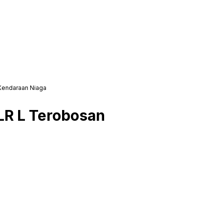
 Kendaraan Niaga
NLR L Terobosan