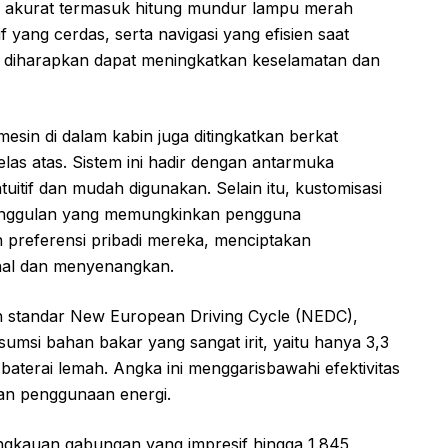
ra akurat termasuk hitung mundur lampu merah
if yang cerdas, serta navigasi yang efisien saat
ini diharapkan dapat meningkatkan keselamatan dan
esin di dalam kabin juga ditingkatkan berkat
kelas atas. Sistem ini hadir dengan antarmuka
tuitif dan mudah digunakan. Selain itu, kustomisasi
keunggulan yang memungkinkan pengguna
 preferensi pribadi mereka, menciptakan
nal dan menyenangkan.
kan standar New European Driving Cycle (NEDC),
msi bahan bakar yang sangat irit, yaitu hanya 3,3
i baterai lemah. Angka ini menggarisbawahi efektivitas
an penggunaan energi.
angkauan gabungan yang impresif hingga 1.845