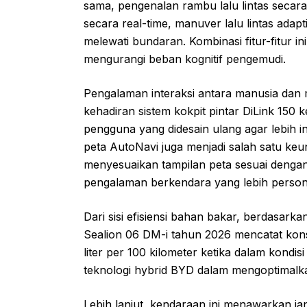
sama, pengenalan rambu lalu lintas seca
secara real-time, manuver lalu lintas adapt
melewati bundaran. Kombinasi fitur-fitur 
mengurangi beban kognitif pengemudi.
Pengalaman interaksi antara manusia dan m
kehadiran sistem kokpit pintar DiLink 150 
pengguna yang didesain ulang agar lebih in
peta AutoNavi juga menjadi salah satu 
menyesuaikan tampilan peta sesuai dengan
pengalaman berkendara yang lebih perso
Dari sisi efisiensi bahan bakar, berdasar
Sealion 06 DM-i tahun 2026 mencatat konsu
liter per 100 kilometer ketika dalam kondis
teknologi hybrid BYD dalam mengoptimalk
Lebih lanjut, kendaraan ini menawarkan j