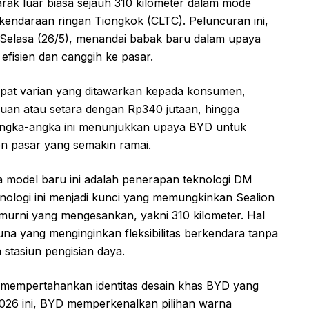
ak luar biasa sejauh 310 kilometer dalam mode
n kendaraan ringan Tiongkok (CLTC). Peluncuran ini,
Selasa (26/5), menandai babak baru dalam upaya
fisien dan canggih ke pasar.
pat varian yang ditawarkan kepada konsumen,
yuan atau setara dengan Rp340 jutaan, hingga
 Angka-angka ini menunjukkan upaya BYD untuk
n pasar yang semakin ramai.
da model baru ini adalah penerapan teknologi DM
knologi ini menjadi kunci yang memungkinkan Sealion
 murni yang mengesankan, yakni 310 kilometer. Hal
una yang menginginkan fleksibilitas berkendara tanpa
 stasiun pengisian daya.
p mempertahankan identitas desain khas BYD yang
 2026 ini, BYD memperkenalkan pilihan warna