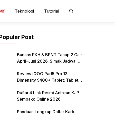
tif
Teknologi
Tutorial
Popular Post
Bansos PKH & BPNT Tahap 2 Cair
April–Juni 2026, Simak Jadwal
dan Cara Pencairan
Review iQOO Pad5 Pro 13″
Dimensity 9400+ Tablet: Tablet
12–13 Inci Bertenaga Dimensity
Daftar 4 Link Resmi Antrean KJP
9400+ dengan Harga Terjangkau
Sembako Online 2026
Panduan Lengkap Daftar Kartu