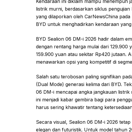
Kendaraan ini diklaim mampu menempuh jar
listrik murni, berdasarkan siklus pengujia
yang dilaporkan oleh CarNewsChina pada 
BYD untuk menghadirkan kendaraan yang e
BYD Sealion 06 DM-i 2026 hadir dalam em
dengan rentang harga mulai dari 129.900 
159.900 yuan atau sekitar Rp420 jutaan.
menawarkan opsi yang kompetitif di segme
Salah satu terobosan paling signifikan pa
(Dual Mode) generasi kelima dari BYD. Te
06 DM-i mencapai angka jangkauan listrik
ini menjadi kabar gembira bagi para pengg
harus sering khawatir tentang ketersediaan
Secara visual, Sealion 06 DM-i 2026 teta
elegan dan futuristik. Untuk model tahun