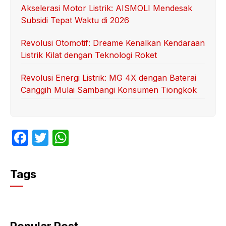
Akselerasi Motor Listrik: AISMOLI Mendesak
Subsidi Tepat Waktu di 2026
Revolusi Otomotif: Dreame Kenalkan Kendaraan
Listrik Kilat dengan Teknologi Roket
Revolusi Energi Listrik: MG 4X dengan Baterai
Canggih Mulai Sambangi Konsumen Tiongkok
F
T
W
a
w
h
c
itt
at
Tags
e
er
s
b
A
o
p