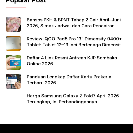
Popular Post
o
p
k
Bansos PKH & BPNT Tahap 2 Cair April–Juni
2026, Simak Jadwal dan Cara Pencairan
Review iQOO Pad5 Pro 13″ Dimensity 9400+
Tablet: Tablet 12–13 Inci Bertenaga Dimensity
9400+ dengan Harga Terjangkau
Daftar 4 Link Resmi Antrean KJP Sembako
Online 2026
Panduan Lengkap Daftar Kartu Prakerja
Terbaru 2026
Harga Samsung Galaxy Z Fold7 April 2026
Terungkap, Ini Perbandingannya