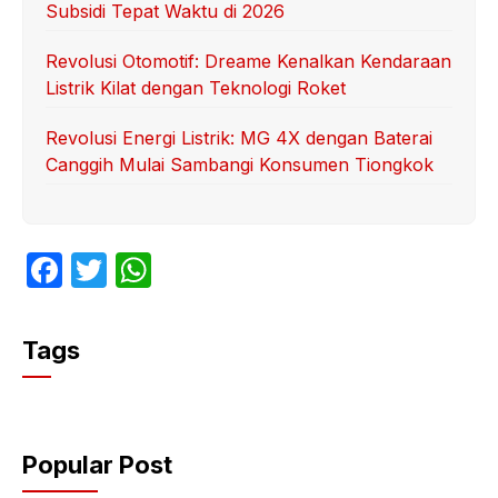
Subsidi Tepat Waktu di 2026
Revolusi Otomotif: Dreame Kenalkan Kendaraan
Listrik Kilat dengan Teknologi Roket
Revolusi Energi Listrik: MG 4X dengan Baterai
Canggih Mulai Sambangi Konsumen Tiongkok
F
T
W
a
w
h
c
itt
at
Tags
e
er
s
b
A
o
p
Popular Post
o
p