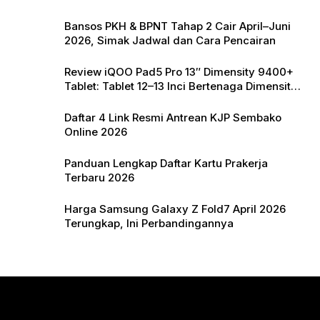
k
Bansos PKH & BPNT Tahap 2 Cair April–Juni
2026, Simak Jadwal dan Cara Pencairan
Review iQOO Pad5 Pro 13″ Dimensity 9400+
Tablet: Tablet 12–13 Inci Bertenaga Dimensity
9400+ dengan Harga Terjangkau
Daftar 4 Link Resmi Antrean KJP Sembako
Online 2026
Panduan Lengkap Daftar Kartu Prakerja
Terbaru 2026
Harga Samsung Galaxy Z Fold7 April 2026
Terungkap, Ini Perbandingannya