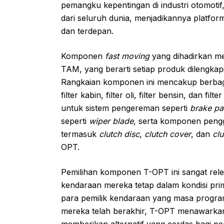
pemangku kepentingan di industri otomotif,
dari seluruh dunia, menjadikannya platfo
dan terdepan.
Komponen
fast moving
yang dihadirkan m
TAM, yang berarti setiap produk dilengkapi
Rangkaian komponen ini mencakup berbaga
filter kabin, filter oli, filter bensin, dan f
untuk sistem pengereman seperti
brake p
seperti
wiper blade
, serta komponen peng
termasuk
clutch disc
,
clutch cover
, dan
clu
OPT.
Pemilihan komponen T-OPT ini sangat rel
kendaraan mereka tetap dalam kondisi prim
para pemilik kendaraan yang masa program
mereka telah berakhir, T-OPT menawarkan 
memberikan alternatif yang cerdas bagi p