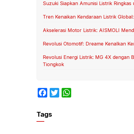
Suzuki Siapkan Amunisi Listrik Ringk
Tren Kenaikan Kendaraan Listrik Global:
Akselerasi Motor Listrik: AISMOLI Mend
Revolusi Otomotif: Dreame Kenalkan Ken
Revolusi Energi Listrik: MG 4X dengan
Tiongkok
F
T
W
a
w
h
c
itt
at
Tags
e
er
s
b
A