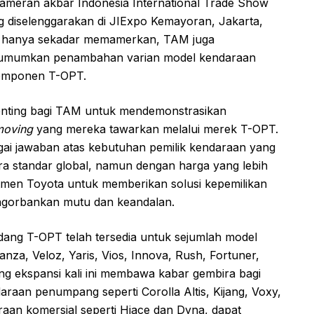
m pameran akbar Indonesia International Trade Show
ng diselenggarakan di JIExpo Kemayoran, Jakarta,
ak hanya sekadar memamerkan, TAM juga
umumkan penambahan varian model kendaraan
komponen T-OPT.
nting bagi TAM untuk mendemonstrasikan
moving
yang mereka tawarkan melalui merek T-OPT.
gai jawaban atas kebutuhan pemilik kendaraan yang
 standar global, namun dengan harga yang lebih
mitmen Toyota untuk memberikan solusi kepemilikan
ngorbankan mutu dan keandalan.
dang T-OPT telah tersedia untuk sejumlah model
nza, Veloz, Yaris, Vios, Innova, Rush, Fortuner,
g ekspansi kali ini membawa kabar gembira bagi
daraan penumpang seperti Corolla Altis, Kijang, Voxy,
araan komersial seperti Hiace dan Dyna, dapat