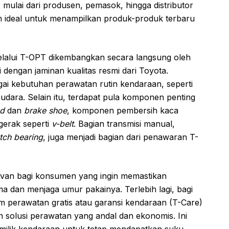
 mulai dari produsen, pemasok, hingga distributor
rm ideal untuk menampilkan produk-produk terbaru
elalui T-OPT dikembangkan secara langsung oleh
 dengan jaminan kualitas resmi dari Toyota.
i kebutuhan perawatan rutin kendaraan, seperti
ilter udara. Selain itu, terdapat pula komponen penting
ad
dan
brake shoe
, komponen pembersih kaca
gerak seperti
v-belt
. Bagian transmisi manual,
tch bearing
, juga menjadi bagian dari penawaran T-
evan bagi konsumen yang ingin memastikan
a dan menjaga umur pakainya. Terlebih lagi, bagi
 perawatan gratis atau garansi kendaraan (T-Care)
solusi perawatan yang andal dan ekonomis. Ini
emilik kendaraan untuk tetap mendapatkan suku