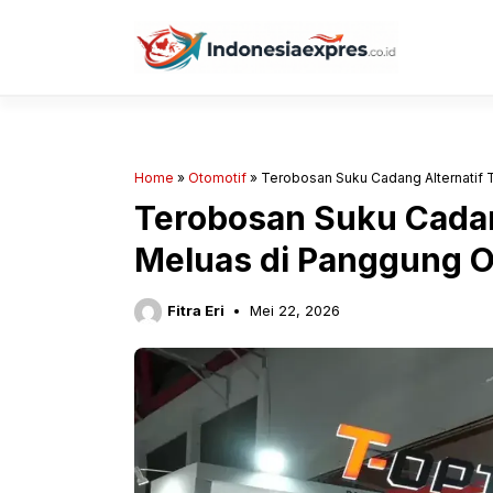
Langsung
ke
isi
Home
»
Otomotif
»
Terobosan Suku Cadang Alternatif 
Terobosan Suku Cadan
Meluas di Panggung O
Fitra Eri
Mei 22, 2026