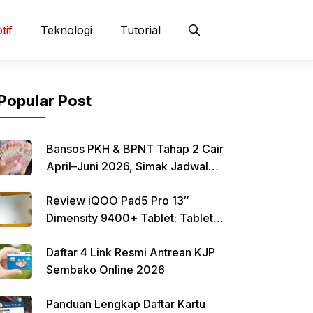
tif
Teknologi
Tutorial
Popular Post
Bansos PKH & BPNT Tahap 2 Cair
April–Juni 2026, Simak Jadwal
dan Cara Pencairan
Review iQOO Pad5 Pro 13″
Dimensity 9400+ Tablet: Tablet
12–13 Inci Bertenaga Dimensity
Daftar 4 Link Resmi Antrean KJP
9400+ dengan Harga Terjangkau
Sembako Online 2026
Panduan Lengkap Daftar Kartu