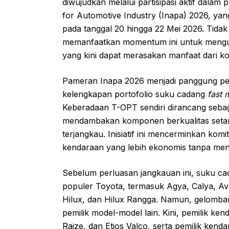
diwujudkan melalui partisipasi aktif dala
for Automotive Industry (Inapa) 2026, ya
pada tanggal 20 hingga 22 Mei 2026. Tid
memanfaatkan momentum ini untuk meng
yang kini dapat merasakan manfaat dari 
Pameran Inapa 2026 menjadi panggung pe
kelengkapan portofolio suku cadang
fast 
Keberadaan T-OPT sendiri dirancang seba
mendambakan komponen berkualitas setara
terjangkau. Inisiatif ini mencerminkan ko
kendaraan yang lebih ekonomis tanpa me
Sebelum perluasan jangkauan ini, suku ca
populer Toyota, termasuk Agya, Calya, Ava
Hilux, dan Hilux Rangga. Namun, gelomban
pemilik model-model lain. Kini, pemilik ken
Raize, dan Etios Valco, serta pemilik kend