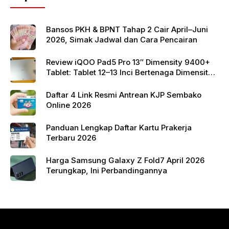
o
p
k
Bansos PKH & BPNT Tahap 2 Cair April–Juni
2026, Simak Jadwal dan Cara Pencairan
Review iQOO Pad5 Pro 13″ Dimensity 9400+
Tablet: Tablet 12–13 Inci Bertenaga Dimensity
9400+ dengan Harga Terjangkau
Daftar 4 Link Resmi Antrean KJP Sembako
Online 2026
Panduan Lengkap Daftar Kartu Prakerja
Terbaru 2026
Harga Samsung Galaxy Z Fold7 April 2026
Terungkap, Ini Perbandingannya