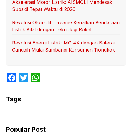
Akselerasi Motor Listrik: AISMOLI Mendesak
Subsidi Tepat Waktu di 2026
Revolusi Otomotif: Dreame Kenalkan Kendaraan
Listrik Kilat dengan Teknologi Roket
Revolusi Energi Listrik: MG 4X dengan Baterai
Canggih Mulai Sambangi Konsumen Tiongkok
F
T
W
a
w
h
c
itt
at
Tags
e
er
s
b
A
o
p
Popular Post