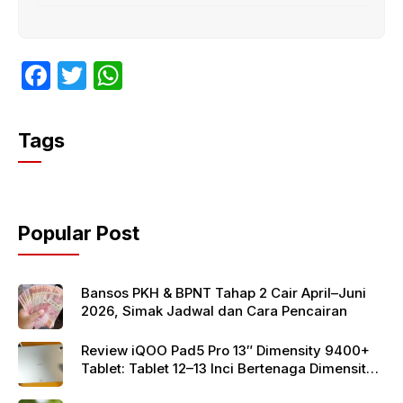
F
T
W
a
w
h
c
itt
at
Tags
e
er
s
b
A
o
p
Popular Post
o
p
k
Bansos PKH & BPNT Tahap 2 Cair April–Juni
2026, Simak Jadwal dan Cara Pencairan
Review iQOO Pad5 Pro 13″ Dimensity 9400+
Tablet: Tablet 12–13 Inci Bertenaga Dimensity
9400+ dengan Harga Terjangkau