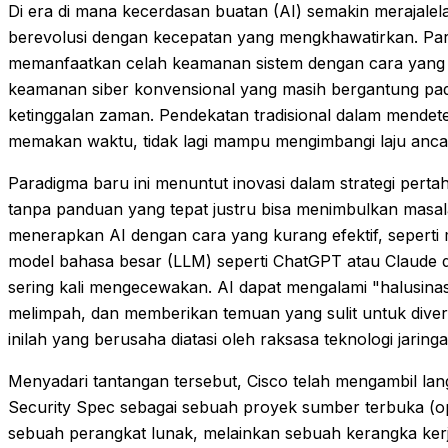
Di era di mana kecerdasan buatan (AI) semakin merajale
berevolusi dengan kecepatan yang mengkhawatirkan. Par
memanfaatkan celah keamanan sistem dengan cara yang s
keamanan siber konvensional yang masih bergantung pa
ketinggalan zaman. Pendekatan tradisional dalam mendet
memakan waktu, tidak lagi mampu mengimbangi laju anc
Paradigma baru ini menuntut inovasi dalam strategi per
tanpa panduan yang tepat justru bisa menimbulkan masa
menerapkan AI dengan cara yang kurang efektif, seperti
model bahasa besar (LLM) seperti ChatGPT atau Claude
sering kali mengecewakan. AI dapat mengalami "halusinasi
melimpah, dan memberikan temuan yang sulit untuk diveri
inilah yang berusaha diatasi oleh raksasa teknologi jarin
Menyadari tantangan tersebut, Cisco telah mengambil lan
Security Spec sebagai sebuah proyek sumber terbuka (ope
sebuah perangkat lunak, melainkan sebuah kerangka kerj