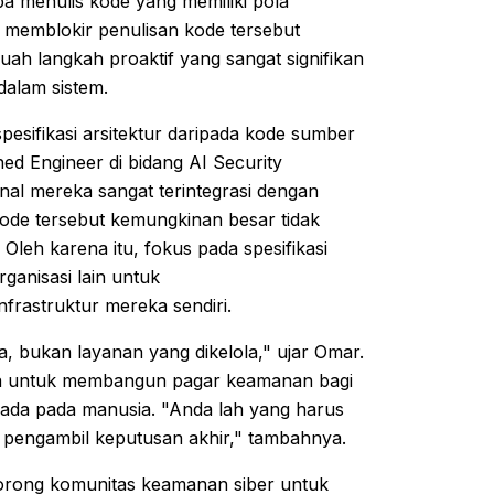
a menulis kode yang memiliki pola
 memblokir penulisan kode tersebut
uah langkah proaktif yang sangat signifikan
alam sistem.
esifikasi arsitektur daripada kode sumber
hed Engineer di bidang AI Security
nal mereka sangat terintegrasi dengan
, kode tersebut kemungkinan besar tidak
 Oleh karena itu, fokus pada spesifikasi
rganisasi lain untuk
rastruktur mereka sendiri.
, bukan layanan yang dikelola," ujar Omar.
ja untuk membangun pagar keamanan bagi
rada pada manusia. "Anda lah yang harus
 pengambil keputusan akhir," tambahnya.
dorong komunitas keamanan siber untuk