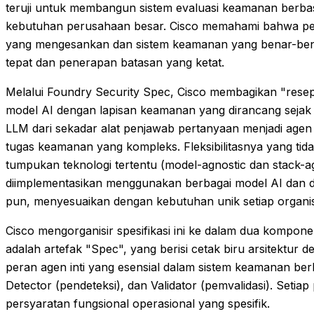
teruji untuk membangun sistem evaluasi keamanan berbas
kebutuhan perusahaan besar. Cisco memahami bahwa per
yang mengesankan dan sistem keamanan yang benar-benar
tepat dan penerapan batasan yang ketat.
Melalui Foundry Security Spec, Cisco membagikan "res
model AI dengan lapisan keamanan yang dirancang sejak 
LLM dari sekadar alat penjawab pertanyaan menjadi ag
tugas keamanan yang kompleks. Fleksibilitasnya yang tid
tumpukan teknologi tertentu (model-agnostic dan stack-a
diimplementasikan menggunakan berbagai model AI dan di 
pun, menyesuaikan dengan kebutuhan unik setiap organis
Cisco mengorganisir spesifikasi ini ke dalam dua kompon
adalah artefak "Spec", yang berisi cetak biru arsitektur d
peran agen inti yang esensial dalam sistem keamanan berb
Detector (pendeteksi), dan Validator (pemvalidasi). Setiap
persyaratan fungsional operasional yang spesifik.