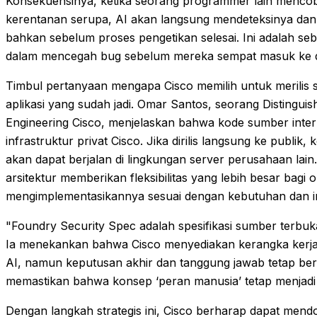
Konsekuensinya, ketika seorang programmer lain mencob
kerentanan serupa, AI akan langsung mendeteksinya dan
bahkan sebelum proses pengetikan selesai. Ini adalah seb
dalam mencegah bug sebelum mereka sempat masuk ke d
Timbul pertanyaan mengapa Cisco memilih untuk merilis sp
aplikasi yang sudah jadi. Omar Santos, seorang Distinguis
Engineering Cisco, menjelaskan bahwa kode sumber inter
infrastruktur privat Cisco. Jika dirilis langsung ke publik
akan dapat berjalan di lingkungan server perusahaan lain.
arsitektur memberikan fleksibilitas yang lebih besar bagi o
mengimplementasikannya sesuai dengan kebutuhan dan inf
"Foundry Security Spec adalah spesifikasi sumber terbuka
Ia menekankan bahwa Cisco menyediakan kerangka ker
AI, namun keputusan akhir dan tanggung jawab tetap be
memastikan bahwa konsep ‘peran manusia’ tetap menjadi
Dengan langkah strategis ini, Cisco berharap dapat men