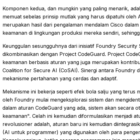
Komponen kedua, dan mungkin yang paling menarik, adalah
memuat sebelas prinsip mutlak yang harus dipatuhi oleh AI 
merupakan hasil dari pengalaman mendalam Cisco dalam
keamanan di lingkungan produksi mereka sendiri, sehingga
Keunggulan sesungguhnya dari inisiatif Foundry Security S
dikombinasikan dengan Project CodeGuard. Project CodeG
keamanan berbasis aturan yang juga merupakan kontribu
Coalition for Secure AI (CoSAI). Sinergi antara Foundr
mekanisme pertahanan yang cerdas dan adaptif.
Mekanisme ini bekerja seperti efek bola salju yang terus 
oleh Foundry mulai mengeksplorasi sistem dan mengidenti
dalam aturan CodeGuard yang ada, sistem akan secara ot
keamanan". Celah ini kemudian diformulasikan menjadi a
revolusioner adalah, aturan baru ini kemudian diintegras
(AI untuk programmer) yang digunakan oleh para pengemb