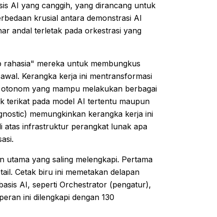
is AI yang canggih, yang dirancang untuk
bedaan krusial antara demonstrasi AI
 andal terletak pada orkestrasi yang
ep rahasia" mereka untuk membungkus
awal. Kerangka kerja ini mentransformasi
en otonom yang mampu melakukan berbagai
ak terikat pada model AI tertentu maupun
gnostic) memungkinkan kerangka kerja ini
atas infrastruktur perangkat lunak apa
asi.
en utama yang saling melengkapi. Pertama
etail. Cetak biru ini memetakan delapan
asis AI, seperti Orchestrator (pengatur),
 peran ini dilengkapi dengan 130