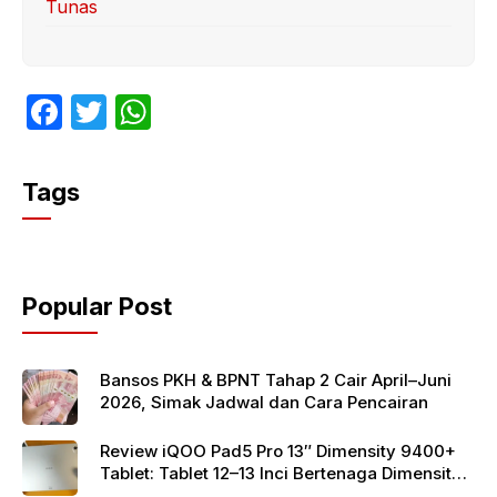
Tunas
F
T
W
a
w
h
c
itt
at
Tags
e
er
s
b
A
o
p
Popular Post
o
p
k
Bansos PKH & BPNT Tahap 2 Cair April–Juni
2026, Simak Jadwal dan Cara Pencairan
Review iQOO Pad5 Pro 13″ Dimensity 9400+
Tablet: Tablet 12–13 Inci Bertenaga Dimensity
9400+ dengan Harga Terjangkau