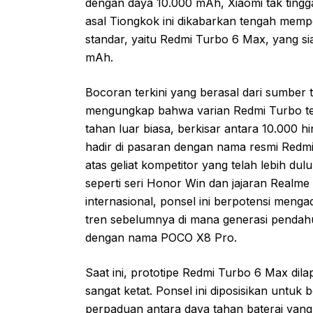
dengan daya 10.000 mAh, Xiaomi tak tinggal
asal Tiongkok ini dikabarkan tengah mem
standar, yaitu Redmi Turbo 6 Max, yang sia
mAh.
Bocoran terkini yang berasal dari sumber te
mengungkap bahwa varian Redmi Turbo te
tahan luar biasa, berkisar antara 10.000 
hadir di pasaran dengan nama resmi Redm
atas geliat kompetitor yang telah lebih du
seperti seri Honor Win dan jajaran Realme
internasional, ponsel ini berpotensi menga
tren sebelumnya di mana generasi pendah
dengan nama POCO X8 Pro.
Saat ini, prototipe Redmi Turbo 6 Max dil
sangat ketat. Ponsel ini diposisikan untuk
perpaduan antara daya tahan baterai yang s