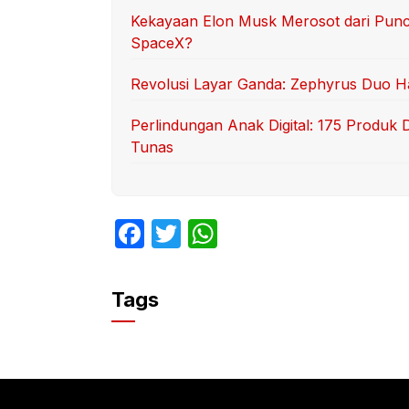
Kekayaan Elon Musk Merosot dari Punca
SpaceX?
Revolusi Layar Ganda: Zephyrus Duo Had
Perlindungan Anak Digital: 175 Produk 
Tunas
F
T
W
a
w
h
c
itt
at
Tags
e
er
s
b
A
o
p
o
p