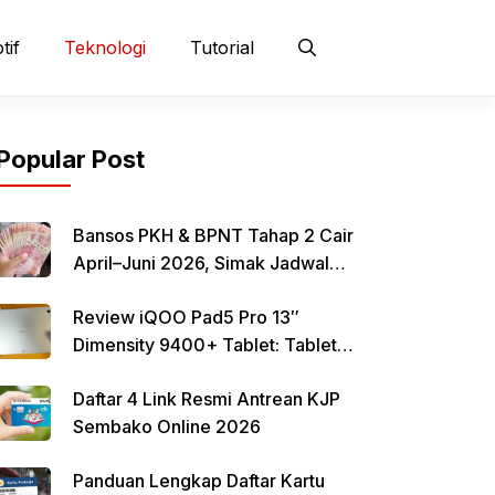
tif
Teknologi
Tutorial
Popular Post
Bansos PKH & BPNT Tahap 2 Cair
April–Juni 2026, Simak Jadwal
dan Cara Pencairan
Review iQOO Pad5 Pro 13″
Dimensity 9400+ Tablet: Tablet
12–13 Inci Bertenaga Dimensity
Daftar 4 Link Resmi Antrean KJP
9400+ dengan Harga Terjangkau
Sembako Online 2026
Panduan Lengkap Daftar Kartu