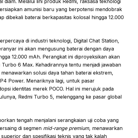
 diam. Melalui lini produk Redmi, raksasa teknologi
persiapkan amunisi baru yang berpotensi mendobrak
p dibekali baterai berkapasitas kolosal hingga 12.000
rpercaya di industri teknologi, Digital Chat Station,
ranyar ini akan mengusung baterai dengan daya
hingga 12.000 mAh. Perangkat ini diproyeksikan akan
i Turbo 6 Max. Kehadirannya tentu menjadi jawaban
lu menawarkan solusi daya tahan baterai ekstrem,
 P4 Power. Menariknya lagi, untuk pasar
dopsi identitas merek POCO. Hal ini merujuk pada
ulunya, Redmi Turbo 5, melenggang ke pasar global
aporkan tengah menjalani serangkaian uji coba yang
 bersaing di segmen
mid-range premium
, menawarkan
uperior dan spesifikasi teknis yang tak kalah