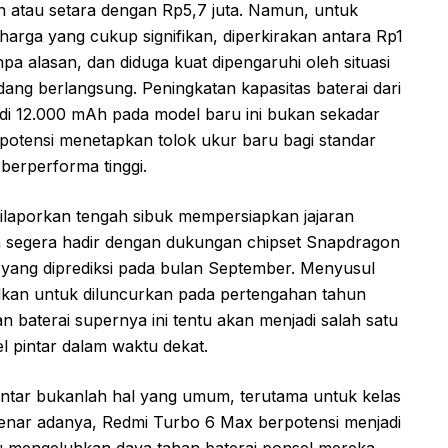
an atau setara dengan Rp5,7 juta. Namun, untuk
harga yang cukup signifikan, diperkirakan antara Rp1
npa alasan, dan diduga kuat dipengaruhi oleh situasi
dang berlangsung. Peningkatan kapasitas baterai dari
i 12.000 mAh pada model baru ini bukan sekadar
rpotensi menetapkan tolok ukur baru bagi standar
berperforma tinggi.
dilaporkan tengah sibuk mempersiapkan jajaran
an segera hadir dengan dukungan chipset Snapdragon
n yang diprediksi pada bulan September. Menyusul
walkan untuk diluncurkan pada pertengahan tahun
 baterai supernya ini tentu akan menjadi salah satu
l pintar dalam waktu dekat.
intar bukanlah hal yang umum, terutama untuk kelas
benar adanya, Redmi Turbo 6 Max berpotensi menjadi
u mengeluhkan daya tahan baterai ponsel mereka