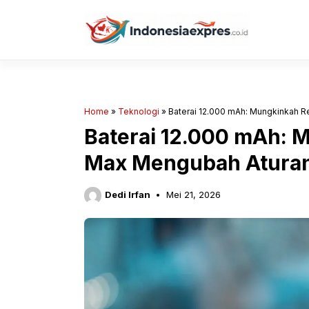
Langsung
ke
isi
Home
»
Teknologi
»
Baterai 12.000 mAh: Mungkinkah 
Baterai 12.000 mAh: 
Max Mengubah Aturan
Dedi Irfan
Mei 21, 2026