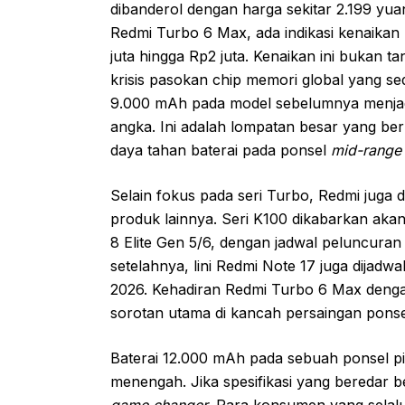
dibanderol dengan harga sekitar 2.199 yu
Redmi Turbo 6 Max, ada indikasi kenaikan 
juta hingga Rp2 juta. Kenaikan ini bukan ta
krisis pasokan chip memori global yang se
9.000 mAh pada model sebelumnya menjad
angka. Ini adalah lompatan besar yang be
daya tahan baterai pada ponsel
mid-range
Selain fokus pada seri Turbo, Redmi juga 
produk lainnya. Seri K100 dikabarkan ak
8 Elite Gen 5/6, dengan jadwal peluncura
setelahnya, lini Redmi Note 17 juga dijad
2026. Kehadiran Redmi Turbo 6 Max dengan
sorotan utama di kancah persaingan ponse
Baterai 12.000 mAh pada sebuah ponsel p
menengah. Jika spesifikasi yang beredar 
game changer
. Para konsumen yang selal