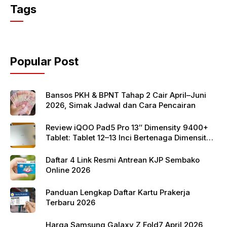
c
itt
at
Tags
e
er
s
b
A
o
p
Popular Post
o
p
k
Bansos PKH & BPNT Tahap 2 Cair April–Juni
2026, Simak Jadwal dan Cara Pencairan
Review iQOO Pad5 Pro 13″ Dimensity 9400+
Tablet: Tablet 12–13 Inci Bertenaga Dimensity
9400+ dengan Harga Terjangkau
Daftar 4 Link Resmi Antrean KJP Sembako
Online 2026
Panduan Lengkap Daftar Kartu Prakerja
Terbaru 2026
Harga Samsung Galaxy Z Fold7 April 2026