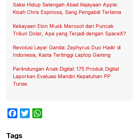
Saksi Hidup Setengah Abad Kejayaan Apple:
Kisah Chris Espinosa, Sang Pengabdi Terlama
Kekayaan Elon Musk Merosot dari Puncak
Triliun Dolar, Apa yang Terjadi dengan SpaceX?
Revolusi Layar Ganda: Zephyrus Duo Hadir di
Indonesia, Kasta Tertinggi Laptop Gaming
Perlindungan Anak Digital: 175 Produk Digital
Laporkan Evaluasi Mandiri Kepatuhan PP
Tunas
F
T
W
a
w
h
c
itt
at
Tags