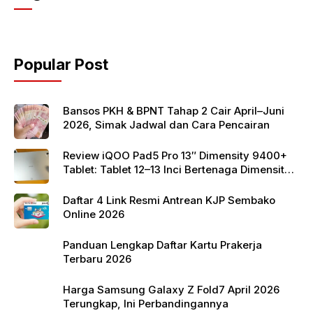
e
er
s
b
A
o
p
Popular Post
o
p
k
Bansos PKH & BPNT Tahap 2 Cair April–Juni
2026, Simak Jadwal dan Cara Pencairan
Review iQOO Pad5 Pro 13″ Dimensity 9400+
Tablet: Tablet 12–13 Inci Bertenaga Dimensity
9400+ dengan Harga Terjangkau
Daftar 4 Link Resmi Antrean KJP Sembako
Online 2026
Panduan Lengkap Daftar Kartu Prakerja
Terbaru 2026
Harga Samsung Galaxy Z Fold7 April 2026
Terungkap, Ini Perbandingannya