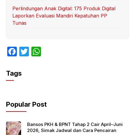
Perlindungan Anak Digital: 175 Produk Digital
Laporkan Evaluasi Mandiri Kepatuhan PP
Tunas
F
T
W
a
w
h
c
itt
at
Tags
e
er
s
b
A
o
p
Popular Post
o
p
k
Bansos PKH & BPNT Tahap 2 Cair April–Juni
2026, Simak Jadwal dan Cara Pencairan