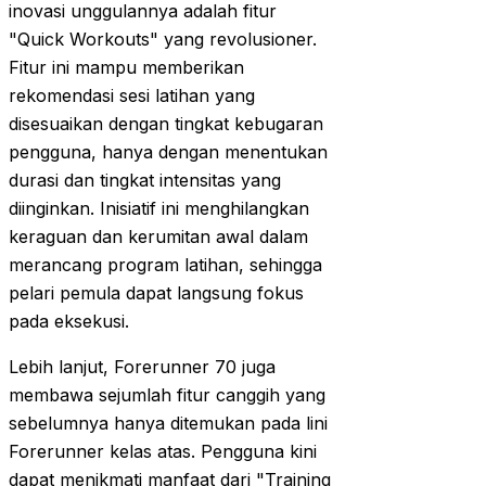
inovasi unggulannya adalah fitur
"Quick Workouts" yang revolusioner.
Fitur ini mampu memberikan
rekomendasi sesi latihan yang
disesuaikan dengan tingkat kebugaran
pengguna, hanya dengan menentukan
durasi dan tingkat intensitas yang
diinginkan. Inisiatif ini menghilangkan
keraguan dan kerumitan awal dalam
merancang program latihan, sehingga
pelari pemula dapat langsung fokus
pada eksekusi.
Lebih lanjut, Forerunner 70 juga
membawa sejumlah fitur canggih yang
sebelumnya hanya ditemukan pada lini
Forerunner kelas atas. Pengguna kini
dapat menikmati manfaat dari "Training