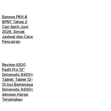
Bansos PKH &
BPNT Tahap 2
Cair April–Juni
2026, Simak
Jadwal dan Cara
Pencairan
Review iQOO
Pad5 Pro 13″
Dimensity 9400+
Tablet: Tablet 12–
13 Inci Bertenaga
Dimensity 9400+
dengan Harga
Terjangkau