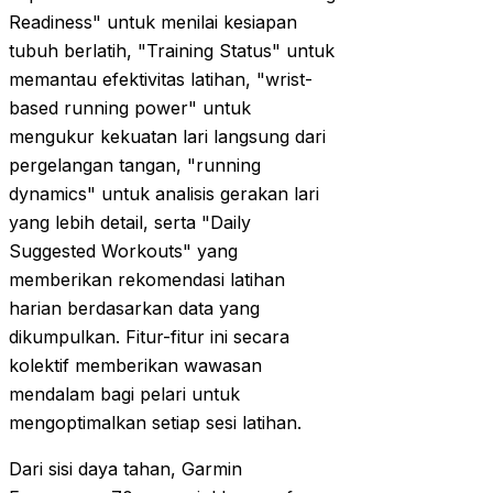
Readiness" untuk menilai kesiapan
tubuh berlatih, "Training Status" untuk
memantau efektivitas latihan, "wrist-
based running power" untuk
mengukur kekuatan lari langsung dari
pergelangan tangan, "running
dynamics" untuk analisis gerakan lari
yang lebih detail, serta "Daily
Suggested Workouts" yang
memberikan rekomendasi latihan
harian berdasarkan data yang
dikumpulkan. Fitur-fitur ini secara
kolektif memberikan wawasan
mendalam bagi pelari untuk
mengoptimalkan setiap sesi latihan.
Dari sisi daya tahan, Garmin