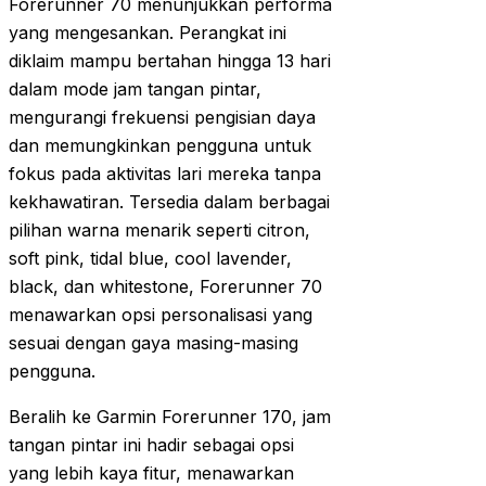
Forerunner 70 menunjukkan performa
yang mengesankan. Perangkat ini
diklaim mampu bertahan hingga 13 hari
dalam mode jam tangan pintar,
mengurangi frekuensi pengisian daya
dan memungkinkan pengguna untuk
fokus pada aktivitas lari mereka tanpa
kekhawatiran. Tersedia dalam berbagai
pilihan warna menarik seperti citron,
soft pink, tidal blue, cool lavender,
black, dan whitestone, Forerunner 70
menawarkan opsi personalisasi yang
sesuai dengan gaya masing-masing
pengguna.
Beralih ke Garmin Forerunner 170, jam
tangan pintar ini hadir sebagai opsi
yang lebih kaya fitur, menawarkan