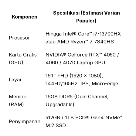
Spesifikasi (Estimasi Varian
Komponen
Populer)
Hingga Intel® Core™ i7-13700HX
Prosesor
atau AMD Ryzen™ 7 7840HS
Kartu Grafis
NVIDIA® GeForce RTX™ 4050 /
(GPU)
4060 / 4070 Laptop GPU
16.1" FHD (1920 x 1080),
Layar
144Hz/165Hz, IPS, Micro-edge
Memori
16GB DDR5 (Dual Channel,
(RAM)
Upgradable)
512GB / 1TB PCIe® Gen4 NVMe™
Penyimpanan
M.2 SSD