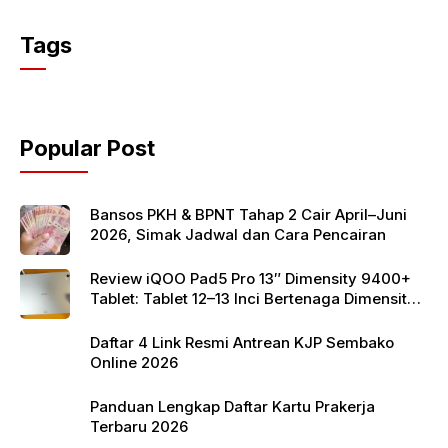
a
w
h
c
itt
at
Tags
e
er
s
b
A
o
p
Popular Post
o
p
k
Bansos PKH & BPNT Tahap 2 Cair April–Juni
2026, Simak Jadwal dan Cara Pencairan
Review iQOO Pad5 Pro 13″ Dimensity 9400+
Tablet: Tablet 12–13 Inci Bertenaga Dimensity
9400+ dengan Harga Terjangkau
Daftar 4 Link Resmi Antrean KJP Sembako
Online 2026
Panduan Lengkap Daftar Kartu Prakerja
Terbaru 2026