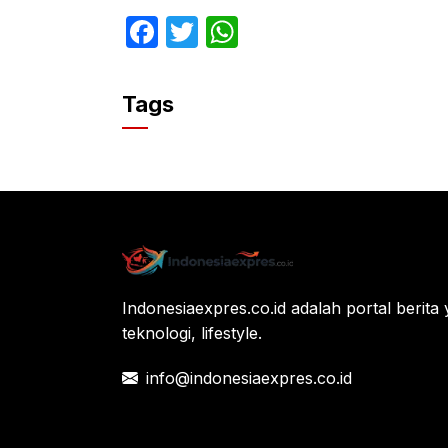
F
T
W
a
w
h
c
itt
at
Tags
e
er
s
b
A
o
p
o
p
k
Indonesiaexpres.co.id adalah portal berita 
teknologi, lifestyle.
info@indonesiaexpres.co.id