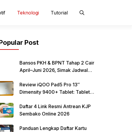
tif
Teknologi
Tutorial
Popular Post
Bansos PKH & BPNT Tahap 2 Cair
April–Juni 2026, Simak Jadwal
dan Cara Pencairan
Review iQOO Pad5 Pro 13″
Dimensity 9400+ Tablet: Tablet
12–13 Inci Bertenaga Dimensity
Daftar 4 Link Resmi Antrean KJP
9400+ dengan Harga Terjangkau
Sembako Online 2026
Panduan Lengkap Daftar Kartu