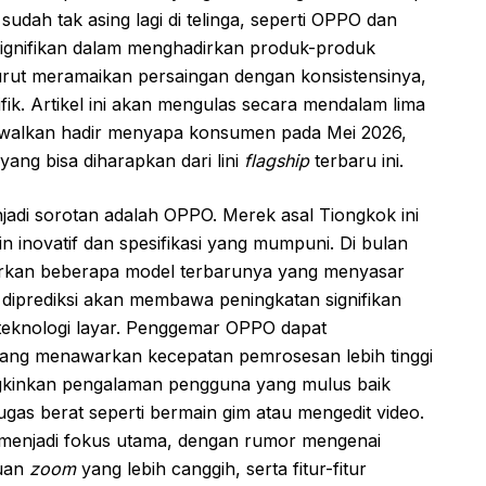
udah tak asing lagi di telinga, seperti OPPO dan
signifikan dalam menghadirkan produk-produk
urut meramaikan persaingan dengan konsistensinya,
ik. Artikel ini akan mengulas secara mendalam lima
walkan hadir menyapa konsumen pada Mei 2026,
ng bisa diharapkan dari lini
flagship
terbaru ini.
jadi sorotan adalah OPPO. Merek asal Tiongkok ini
n inovatif dan spesifikasi yang mumpuni. Di bulan
rkan beberapa model terbarunya yang menyasar
diprediksi akan membawa peningkatan signifikan
 teknologi layar. Penggemar OPPO dapat
ang menawarkan kecepatan pemrosesan lebih tinggi
ungkinkan pengalaman pengguna yang mulus baik
ugas berat seperti bermain gim atau mengedit video.
 menjadi fokus utama, dengan rumor mengenai
puan
zoom
yang lebih canggih, serta fitur-fitur