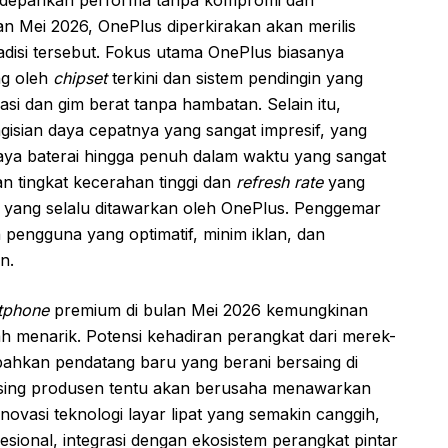
n Mei 2026, OnePlus diperkirakan akan merilis
disi tersebut. Fokus utama OnePlus biasanya
ng oleh
chipset
terkini dan sistem pendingin yang
si dan gim berat tanpa hambatan. Selain itu,
gisian daya cepatnya yang sangat impresif, yang
ya baterai hingga penuh dalam waktu yang sangat
gan tingkat kecerahan tinggi dan
refresh rate
yang
n yang selalu ditawarkan oleh OnePlus. Penggemar
engguna yang optimatif, minim iklan, dan
n.
tphone
premium di bulan Mei 2026 kemungkinan
h menarik. Potensi kehadiran perangkat dari merek-
 bahkan pendatang baru yang berani bersaing di
masing produsen tentu akan berusaha menawarkan
inovasi teknologi layar lipat yang semakin canggih,
sional, integrasi dengan ekosistem perangkat pintar