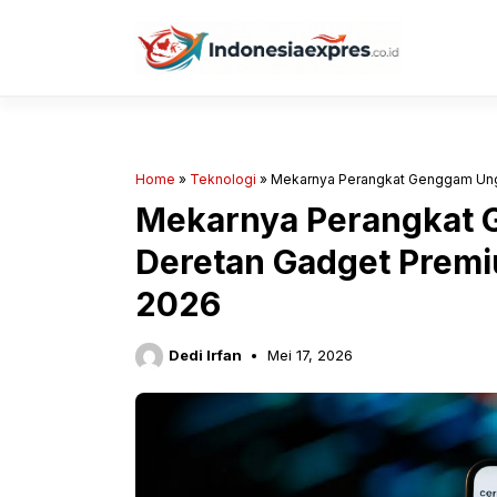
Langsung
ke
isi
Home
»
Teknologi
»
Mekarnya Perangkat Genggam Ung
Mekarnya Perangkat 
Deretan Gadget Prem
2026
Dedi Irfan
Mei 17, 2026