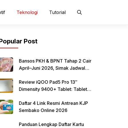
tif
Teknologi
Tutorial
Popular Post
Bansos PKH & BPNT Tahap 2 Cair
April–Juni 2026, Simak Jadwal
dan Cara Pencairan
Review iQOO Pad5 Pro 13″
Dimensity 9400+ Tablet: Tablet
12–13 Inci Bertenaga Dimensity
Daftar 4 Link Resmi Antrean KJP
9400+ dengan Harga Terjangkau
Sembako Online 2026
Panduan Lengkap Daftar Kartu