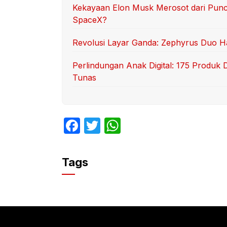
Kekayaan Elon Musk Merosot dari Punca
SpaceX?
Revolusi Layar Ganda: Zephyrus Duo Had
Perlindungan Anak Digital: 175 Produk 
Tunas
F
T
W
a
w
h
c
itt
at
Tags
e
er
s
b
A
o
p
o
p