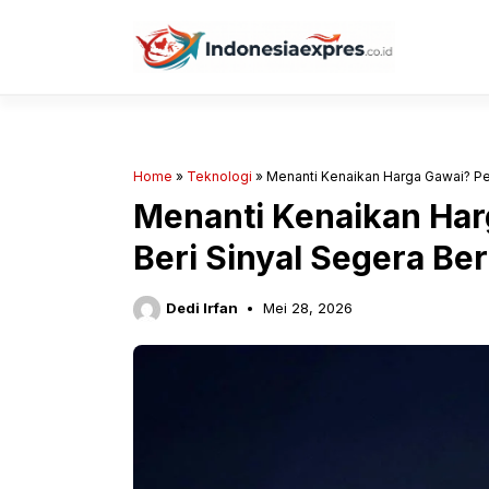
Langsung
ke
isi
Home
»
Teknologi
»
Menanti Kenaikan Harga Gawai? Pet
Menanti Kenaikan Har
Beri Sinyal Segera Be
Dedi Irfan
Mei 28, 2026